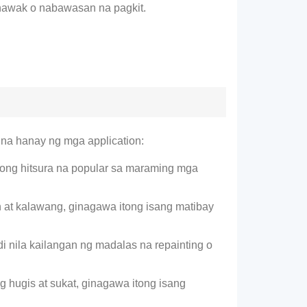
hawak o nabawasan na pagkit.
na hanay ng mga application:
nong hitsura na popular sa maraming mga
at kalawang, ginagawa itong isang matibay
i nila kailangan ng madalas na repainting o
g hugis at sukat, ginagawa itong isang