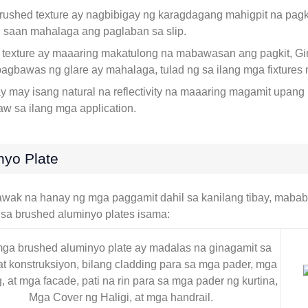
ushed texture ay nagbibigay ng karagdagang mahigpit na pag
g saan mahalaga ang paglaban sa slip.
texture ay maaaring makatulong na mabawasan ang pagkit, Gi
gbawas ng glare ay mahalaga, tulad ng sa ilang mga fixtures ng
 may isang natural na reflectivity na maaaring magamit upan
w sa ilang mga application.
nyo Plate
ak na hanay ng mga paggamit dahil sa kanilang tibay, mababa
sa brushed aluminyo plates isama:
ga brushed aluminyo plate ay madalas na ginagamit sa
at konstruksiyon, bilang cladding para sa mga pader, mga
 at mga facade, pati na rin para sa mga pader ng kurtina,
Mga Cover ng Haligi, at mga handrail.