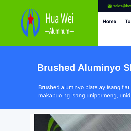
sales@hw
Home
Tu
Brushed Aluminyo S
Brushed aluminyo plate ay isang fla
makabuo ng isang unipormeng, unidir