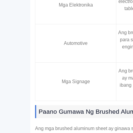
electr
Mga Elektronika
tabl
Ang br
para 
Automotive
engin
Ang br
ay ma
Mga Signage
ibang 
Paano Gumawa Ng Brushed Alu
Ang mga brushed aluminum sheet ay ginawa s