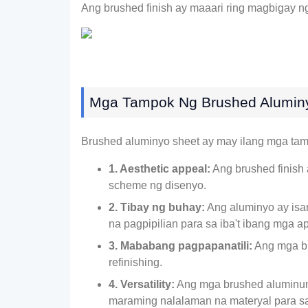
Ang brushed finish ay maaari ring magbigay
Mga Tampok Ng Brushed Alumin
Brushed aluminyo sheet ay may ilang mga tam
1. Aesthetic appeal:
Ang brushed finish
scheme ng disenyo.
2. Tibay ng buhay:
Ang aluminyo ay isa
na pagpipilian para sa iba't ibang mga ap
3. Mababang pagpapanatili:
Ang mga bru
refinishing.
4. Versatility:
Ang mga brushed aluminum s
maraming nalalaman na materyal para s