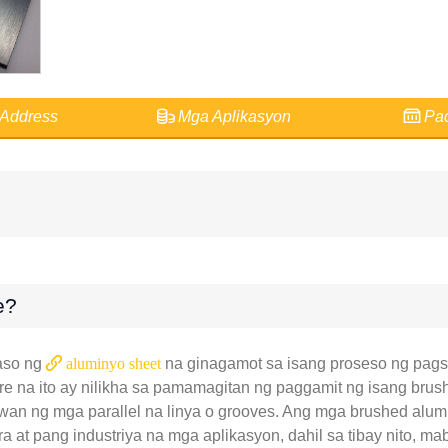
Address
Mga Aplikasyon
Pac
e?
raso ng
aluminyo sheet
na ginagamot sa isang proseso ng pag
xture na ito ay nilikha sa pamamagitan ng paggamit ng isang b
 iiwan ng mga parallel na linya o grooves. Ang mga brushed alu
ura at pang industriya na mga aplikasyon, dahil sa tibay nito, m