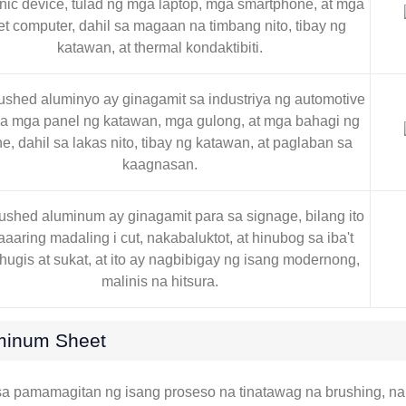
onic device, tulad ng mga laptop, mga smartphone, at mga
et computer, dahil sa magaan na timbang nito, tibay ng
katawan, at thermal kondaktibiti.
ushed aluminyo ay ginagamit sa industriya ng automotive
sa mga panel ng katawan, mga gulong, at mga bahagi ng
e, dahil sa lakas nito, tibay ng katawan, at paglaban sa
kaagnasan.
ushed aluminum ay ginagamit para sa signage, bilang ito
aaring madaling i cut, nakabaluktot, at hinubog sa iba't
hugis at sukat, at ito ay nagbibigay ng isang modernong,
malinis na hitsura.
minum Sheet
a pamamagitan ng isang proseso na tinatawag na brushing, n