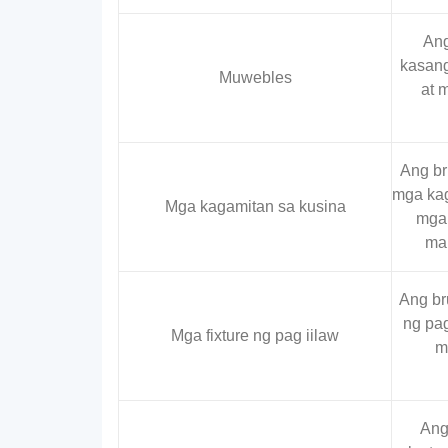
Ang
kasang
Muwebles
at 
Ang br
mga kag
Mga kagamitan sa kusina
mga 
mai
Ang br
ng pag
Mga fixture ng pag iilaw
m
Ang