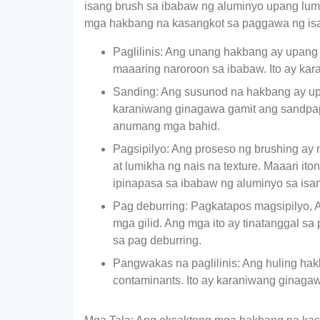
isang brush sa ibabaw ng aluminyo upang lumi
mga hakbang na kasangkot sa paggawa ng isa
Paglilinis: Ang unang hakbang ay upang 
maaaring naroroon sa ibabaw. Ito ay kar
Sanding: Ang susunod na hakbang ay upa
karaniwang ginagawa gamit ang sandpape
anumang mga bahid.
Pagsipilyo: Ang proseso ng brushing ay
at lumikha ng nais na texture. Maaari i
ipinapasa sa ibabaw ng aluminyo sa isan
Pag deburring: Pagkatapos magsipilyo, 
mga gilid. Ang mga ito ay tinatanggal s
sa pag deburring.
Pangwakas na paglilinis: Ang huling hak
contaminants. Ito ay karaniwang ginagaw