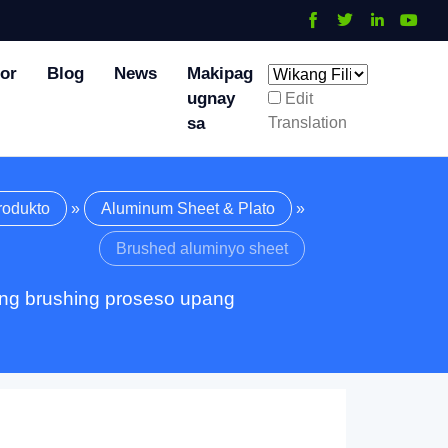
tor
Blog
News
Makipag
ugnay
Edit
Translation
sa
rodukto
»
Aluminum Sheet & Plato
»
Brushed aluminyo sheet
sang brushing proseso upang