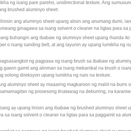
kha ng isang pare pareho, unidirectional texture. Ang sumusu
ng brushed aluminyo sheet:
linisin ang aluminyo sheet upang alisin ang anumang dumi, la
aniwang ginagawa sa isang solvent o cleaner na ligtas para sa
ng buhangin ang ibabaw ng aluminyo sheet upang ihanda ito p
r o isang sanding belt, at ang layunin ay upang lumikha ng i
 nagsasangkot ng pagpasa ng isang brush sa ibabaw ng aluminyo
tong gawin gamit ang alinman sa isang mekanikal na brush o is
g solong direksyon upang lumikha ng nais na texture.
Ang aluminyo sheet ay maaaring magkaroon ng maliit na burrs
a pamamagitan ng prosesong tinatawag na deburring, na karaniwa
bang ay upang linisin ang ibabaw ng brushed aluminyo sheet u
a sa isang solvent o cleaner na ligtas para sa paggamit sa alu