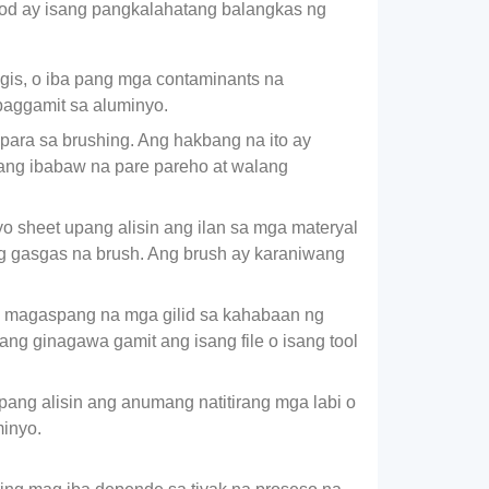
nod ay isang pangkalahatang balangkas ng
ngis, o iba pang mga contaminants na
 paggamit sa aluminyo.
ara sa brushing. Ang hakbang na ito ay
sang ibabaw na pare pareho at walang
 sheet upang alisin ang ilan sa mga materyal
ang gasgas na brush. Ang brush ay karaniwang
 o magaspang na mga gilid sa kahabaan ng
ng ginagawa gamit ang isang file o isang tool
pang alisin ang anumang natitirang mga labi o
minyo.