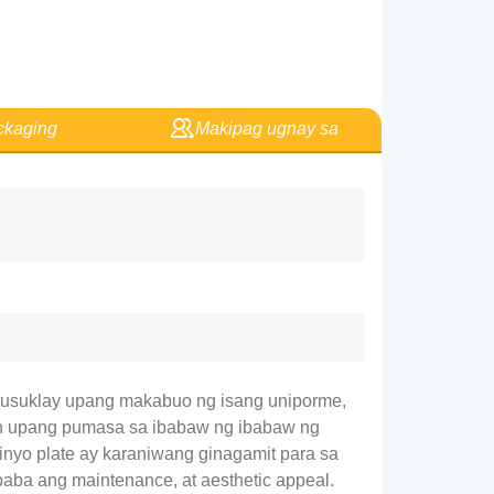
kaging
Makipag ugnay sa
susuklay upang makabuo ng isang uniporme,
rush upang pumasa sa ibabaw ng ibabaw ng
minyo plate ay karaniwang ginagamit para sa
ababa ang maintenance, at aesthetic appeal.