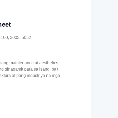
heet
 1100, 3003, 5052
abang maintenance at aesthetics,
g ginagamit para sa isang iba't
ektura at pang industriya na mga