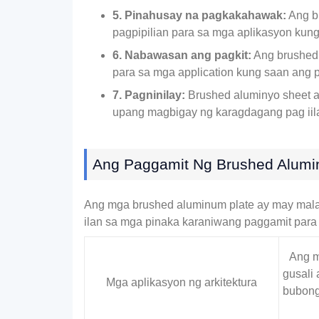
5. Pinahusay na pagkakahawak:
Ang br
pagpipilian para sa mga aplikasyon kun
6. Nabawasan ang pagkit:
Ang brushed 
para sa mga application kung saan ang pa
7. Pagninilay:
Brushed aluminyo sheet ay
upang magbigay ng karagdagang pag iila
Ang Paggamit Ng Brushed Alumi
Ang mga brushed aluminum plate ay may malaw
ilan sa mga pinaka karaniwang paggamit para 
Ang m
gusali 
Mga aplikasyon ng arkitektura
bubong,