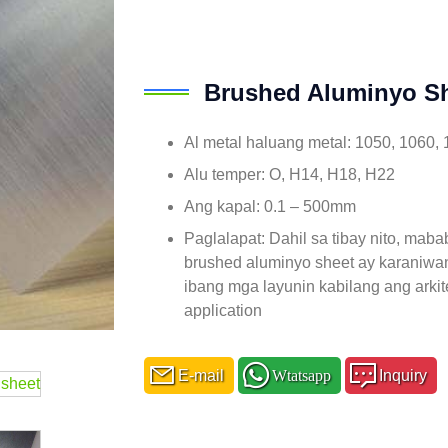
Brushed Aluminyo S
Al metal haluang metal: 1050, 1060,
Alu temper: O, H14, H18, H22
Ang kapal: 0.1 – 500mm
Paglalapat: Dahil sa tibay nito, mab
brushed aluminyo sheet ay karaniwan
ibang mga layunin kabilang ang arkit
application
E-mail
Wtatsapp
Inquiry