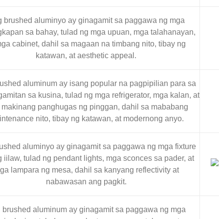
 brushed aluminyo ay ginagamit sa paggawa ng mga
kapan sa bahay, tulad ng mga upuan, mga talahanayan,
mga cabinet, dahil sa magaan na timbang nito, tibay ng
katawan, at aesthetic appeal.
ushed aluminum ay isang popular na pagpipilian para sa
amitan sa kusina, tulad ng mga refrigerator, mga kalan, at
makinang panghugas ng pinggan, dahil sa mababang
ntenance nito, tibay ng katawan, at modernong anyo.
ushed aluminyo ay ginagamit sa paggawa ng mga fixture
 iilaw, tulad ng pendant lights, mga sconces sa pader, at
ga lampara ng mesa, dahil sa kanyang reflectivity at
nabawasan ang pagkit.
 brushed aluminum ay ginagamit sa paggawa ng mga