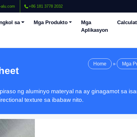
-alu.com
+86 181 3778 2032
ngkol sa
Mga Produkto
Mga
Calcula
Aplikasyon
Home
»
Mga P
heet
t piraso ng aluminyo materyal na ay ginagamot sa i
ectional texture sa ibabaw nito.