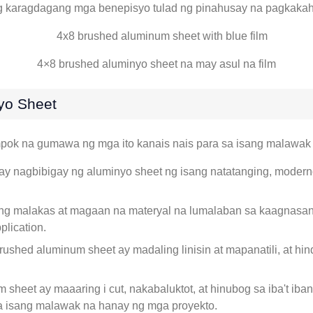
 ng karagdagang mga benepisyo tulad ng pinahusay na pagkaka
4×8 brushed aluminyo sheet na may asul na film
yo Sheet
pok na gumawa ng mga ito kanais nais para sa isang malawak 
 ay nagbibigay ng aluminyo sheet ng isang natatanging, moder
ng malakas at magaan na materyal na lumalaban sa kaagnasan 
plication.
shed aluminum sheet ay madaling linisin at mapanatili, at hind
heet ay maaaring i cut, nakabaluktot, at hinubog sa iba't iban
a isang malawak na hanay ng mga proyekto.