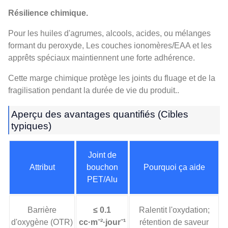
Résilience chimique.
Pour les huiles d'agrumes, alcools, acides, ou mélanges
formant du peroxyde, Les couches ionomères/EAA et les
apprêts spéciaux maintiennent une forte adhérence.
Cette marge chimique protège les joints du fluage et de la
fragilisation pendant la durée de vie du produit..
Aperçu des avantages quantifiés (Cibles
typiques)
Joint de
Attribut
bouchon
Pourquoi ça aide
PET/Alu
Barrière
≤ 0.1
Ralentit l'oxydation;
d'oxygène (OTR)
cc·m⁻²·jour⁻¹
rétention de saveur