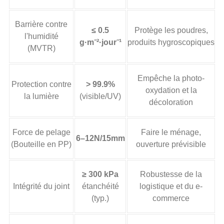
Barrière contre
≤ 0.5
Protège les poudres,
l'humidité
g·m⁻²·jour⁻¹
produits hygroscopiques
(MVTR)
Empêche la photo-
Protection contre
> 99.9%
oxydation et la
la lumière
(visible/UV)
décoloration
Force de pelage
Faire le ménage,
6–12N/15mm
(Bouteille en PP)
ouverture prévisible
≥ 300 kPa
Robustesse de la
Intégrité du joint
étanchéité
logistique et du e-
(typ.)
commerce