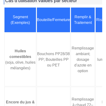
Cas d'utilisation validés par secteur
Segment
Remplir &
Bouteille/Fermeture
Risqu
(Exemples)
Traitement
Remplissage
Huiles
Bouchons PP28/38
ambiant;
O
comestibles
PP; Bouteilles PP
dosage
lumiè
(soja, olive, huiles
ou PET
d'azote en
t
mélangées)
option
Remplissage
Encore du jus &
Pé
à chaud 72–