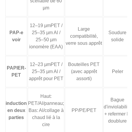
scellable de 60
µm
12–19 µmPET /
Large
PAP-e
25–35 µm Al /
Soudure
compatibilité,
voir
25–50 µm
solide
verre sous apprêt
ionomère (EAA)
12–23 µmPET /
Bouteilles PET
PAPIER-
25–35 µm Al /
(avec apprêt
Peler
PET
apprêt pour PET
assorti)
Haut:
Bague
induction
PET/Al/panneau;
d'inviolabilité
en deux
Bas: Al/collage à
PP/PE/PET
+ refermer la
parties
chaud lié à la
doublure
cire