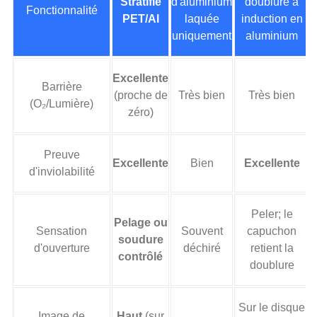
Stratifié
d'aluminium
doublure à
d
Fonctionnalité
PET/Al
laquée
induction en
uniquement
aluminium
Excellente
Barrière
(proche de
Très bien
Très bien
(O₂/Lumière)
zéro)
Preuve
Excellente
Bien
Excellente
d'inviolabilité
Peler; le
Pelage ou
Sensation
Souvent
capuchon
soudure
d'ouverture
déchiré
retient la
contrôlé
doublure
Sur le disque
Image de
Haut
(sur