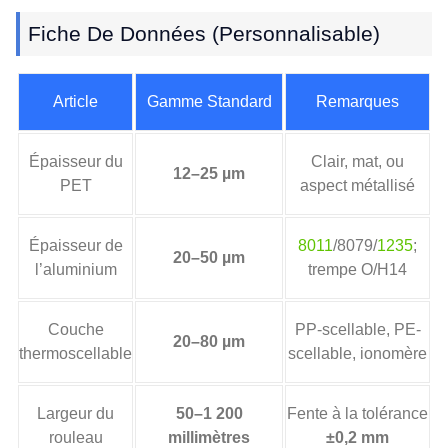
Fiche De Données (Personnalisable)
Article
Gamme Standard
Remarques
Épaisseur du
Clair, mat, ou
12–25 µm
PET
aspect métallisé
Épaisseur de
8011
/8079/
1235
;
20–50 µm
l’aluminium
trempe O/H14
Couche
PP-scellable, PE-
20–80 µm
thermoscellable
scellable, ionomère
Largeur du
50–1 200
Fente à la tolérance
rouleau
millimètres
±0,2 mm