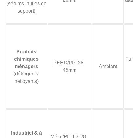
(sérums, huiles de
support)
Produits
chimiques
Fuite 
PEHD/PP; 28–
ménagers
Ambiant
f
45mm
(détergents,
t
nettoyants)
Industriel & à
At
Métal/PEHD; 28–