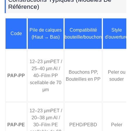
Référence)
Pile de calques
Compatibilité
Style
Code
(Haut → Bas)
bouteille/bouchon
d'ouverture
12–23 µmPET /
25–40 µm Al /
Bouchons PP,
Peler ou
PAP-PP
40–Film PP
Bouteilles en PP
souder
scellable de 70
µm
12–23 µmPET /
20–38 µm Al /
PAP-PE
30–Film PE
PEHD/PEBD
Peler