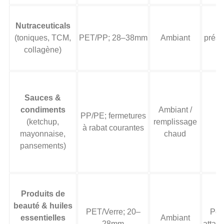
Nutraceuticals
O
(toniques, TCM,
PET/PP; 28–38mm
Ambiant
prése
collagène)
Sauces &
condiments
Ambiant /
F
PP/PE; fermetures
(ketchup,
remplissage
s
à rabat courantes
mayonnaise,
chaud
h
pansements)
Produits de
beauté & huiles
PET/Verre; 20–
Per
essentielles
Ambiant
28mm
attaq