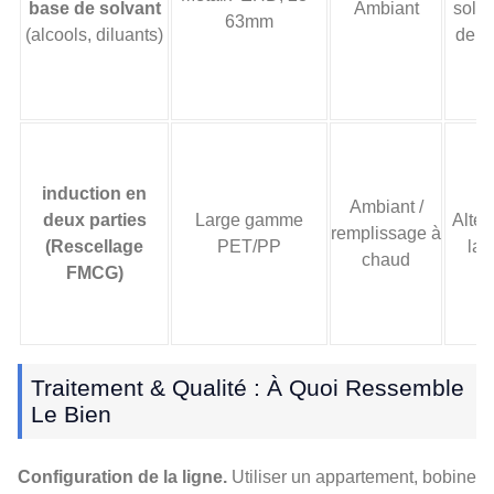
base de solvant
Ambiant
solva
63mm
(alcools, diluants)
de l'
induction en
Ambiant /
deux parties
Large gamme
Altér
remplissage à
(Rescellage
PET/PP
la 
chaud
FMCG)
Traitement & Qualité : À Quoi Ressemble
Le Bien
Configuration de la ligne.
Utiliser un appartement, bobine