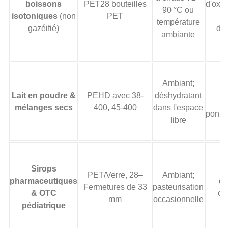
boissons
PET28 bouteilles
d'oxy
90 °C ou
isotoniques
(non
PET
température
gazéifié)
d'i
ambiante
Ambiant;
Ab
Lait en poudre &
PEHD avec 38-
déshydratant
d'
mélanges secs
400, 45-400
dans l'espace
ponta
libre
Sirops
PET/Verre, 28–
Ambiant;
pharmaceutiques
d'
Fermetures de 33
pasteurisation
& OTC
co
mm
occasionnelle
pédiatrique
m