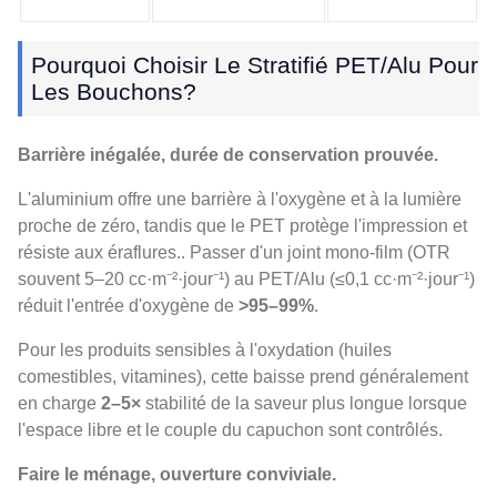
Pourquoi Choisir Le Stratifié PET/Alu Pour
Les Bouchons?
Barrière inégalée, durée de conservation prouvée.
L'aluminium offre une barrière à l'oxygène et à la lumière
proche de zéro, tandis que le PET protège l'impression et
résiste aux éraflures.. Passer d'un joint mono-film (OTR
souvent 5–20 cc·m⁻²·jour⁻¹) au PET/Alu (≤0,1 cc·m⁻²·jour⁻¹)
réduit l'entrée d'oxygène de
>95–99%
.
Pour les produits sensibles à l'oxydation (huiles
comestibles, vitamines), cette baisse prend généralement
en charge
2–5×
stabilité de la saveur plus longue lorsque
l'espace libre et le couple du capuchon sont contrôlés.
Faire le ménage, ouverture conviviale.