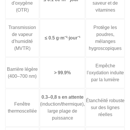
d'oxygène
saveur et de
(OTR)
vitamines
Transmission
Protège les
de vapeur
poudres,
≤ 0.5 g·m⁻²·jour⁻¹
d'humidité
mélanges
(MVTR)
hygroscopiques
Empêche
Barrière légère
> 99.9%
l'oxydation induite
(400–700 nm)
par la lumière
0.3–0,8 s en attente
Étanchéité robuste
Fenêtre
(induction/thermique),
sur des lignes
thermoscellée
large plage de
réelles
puissance