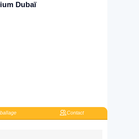
nium Dubaï
allage
Contact