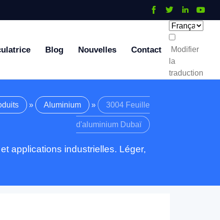
ulatrice
Blog
Nouvelles
Contact
Modifier
la
traduction
oduits
»
Aluminium
»
3004 Feuille
d'aluminium Dubaï
t applications industrielles. Léger,