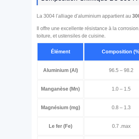
La 3004 l'alliage d'aluminium appartient au
30
Il offre une excellente résistance à la corrosio
toiture, et ustensiles de cuisine.
Élément
Composition (%
Aluminium (Al)
96.5 – 98.2
Manganèse (Mn)
1.0 – 1.5
Magnésium (mg)
0.8 – 1.3
Le fer (Fe)
0.7 .max