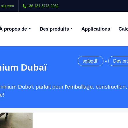
-alu.com
+86 181 3778 2032
À propos de
Des produits
Applications
Calc
sgfsgdh
»
Des pr
inium Dubaï
inium Dubaï, parfait pour l'emballage, construction, e
e!