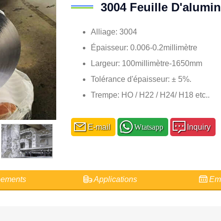
3004 Feuille D'alumi
Alliage: 3004
Épaisseur: 0.006-0.2millimètre
Largeur: 100millimètre-1650mm
Tolérance d'épaisseur: ± 5%.
Trempe: HO / H22 / H24/ H18 etc..
E-mail
Wtatsapp
Inquiry
ements
Applications
Emb