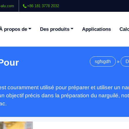
-alu.com
+86 181 3778 2032
À propos de
Des produits
Applications
Calc
 Pour
sgfsgdh
»
D
st couramment utilisé pour préparer et utiliser un n
un objectif précis dans la préparation du narguilé, 
ac.