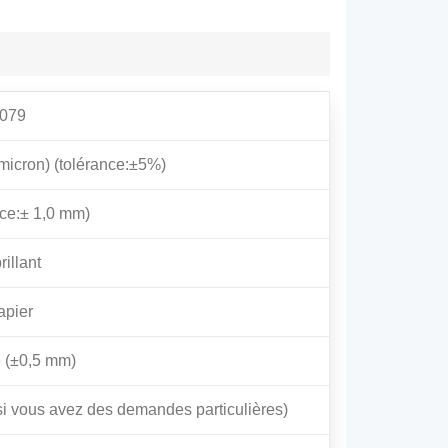
8079
micron) (tolérance:±5%)
nce:± 1,0 mm)
rillant
apier
e (±0,5 mm)
si vous avez des demandes particulières)