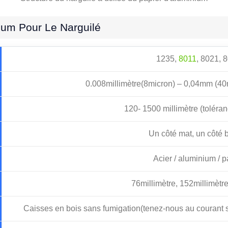
ium Pour Le Narguilé
1235,
8011
, 8021, 
0.008millimètre(8micron) – 0,04mm (40
120- 1500 millimètre (toléra
Un côté mat, un côté b
Acier / aluminium / p
76millimètre, 152millimètr
Caisses en bois sans fumigation(tenez-nous au courant 