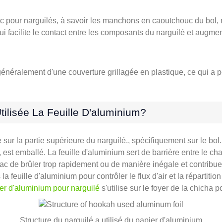
uc pour narguilés, à savoir les manchons en caoutchouc du bol
 facilite le contact entre les composants du narguilé et augment
 généralement d'une couverture grillagée en plastique, ce qui a p
tilisée La Feuille D'aluminium?
sur la partie supérieure du narguilé., spécifiquement sur le bol.
st emballé. La feuille d'aluminium sert de barrière entre le cha
abac de brûler trop rapidement ou de manière inégale et contribu
a feuille d'aluminium pour contrôler le flux d'air et la répartition
er d'aluminium pour narguilé
s'utilise sur le foyer de la chicha p
Structure du narguilé a utilisé du papier d'aluminium