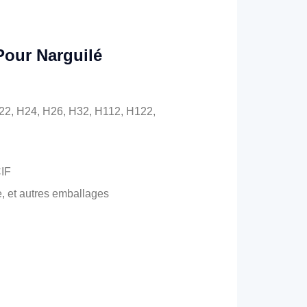
Pour Narguilé
H22, H24, H26, H32, H112, H122,
CIF
e, et autres emballages