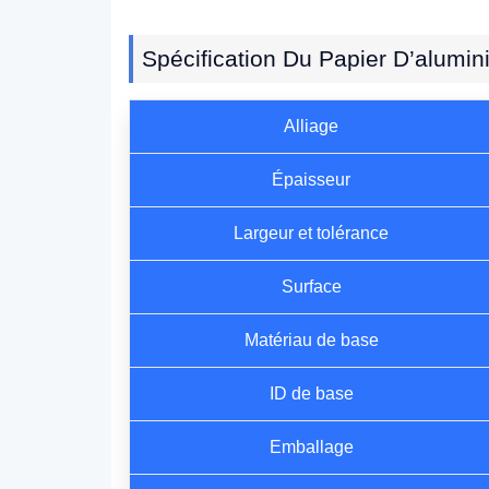
Spécification Du Papier D’alumin
Alliage
Épaisseur
Largeur et tolérance
Surface
Matériau de base
ID de base
Emballage