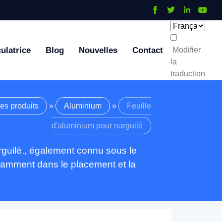
ulatrice
Blog
Nouvelles
Contact
Modifier
la
traduction
es produits
»
Aluminium
»
Feuille
d'aluminium pour narguilé
arguilé., également connu sous le
notamment dans le placement et la