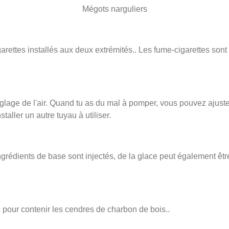
Mégots narguliers
cigarettes installés aux deux extrémités.. Les fume-cigarettes so
e réglage de l'air. Quand tu as du mal à pomper, vous pouvez ajust
taller un autre tuyau à utiliser.
s ingrédients de base sont injectés, de la glace peut également êt
ac pour contenir les cendres de charbon de bois..