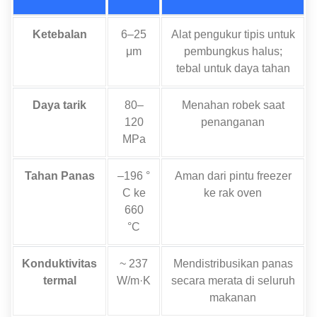
Ketebalan
6–25
Alat pengukur tipis untuk
μm
pembungkus halus;
tebal untuk daya tahan
Daya tarik
80–
Menahan robek saat
120
penanganan
MPa
Tahan Panas
–196 °
Aman dari pintu freezer
C ke
ke rak oven
660
°C
Konduktivitas
~ 237
Mendistribusikan panas
termal
W/m·K
secara merata di seluruh
makanan