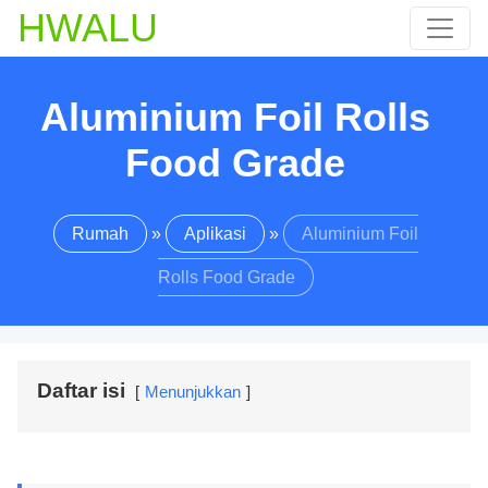
HWALU
Aluminium Foil Rolls
Food Grade
Rumah
»
Aplikasi
»
Aluminium Foil
Rolls Food Grade
Daftar isi
Menunjukkan