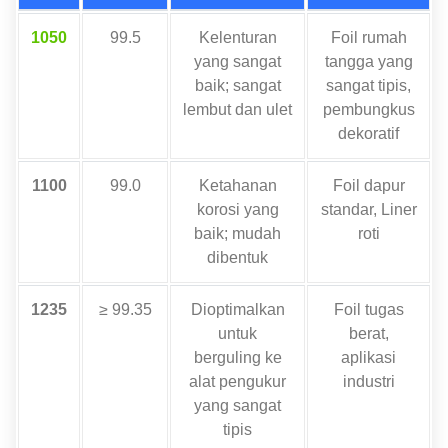
1050
99.5
Kelenturan
Foil rumah
yang sangat
tangga yang
baik; sangat
sangat tipis,
lembut dan ulet
pembungkus
dekoratif
1100
99.0
Ketahanan
Foil dapur
korosi yang
standar, Liner
baik; mudah
roti
dibentuk
1235
≥ 99.35
Dioptimalkan
Foil tugas
untuk
berat,
berguling ke
aplikasi
alat pengukur
industri
yang sangat
tipis