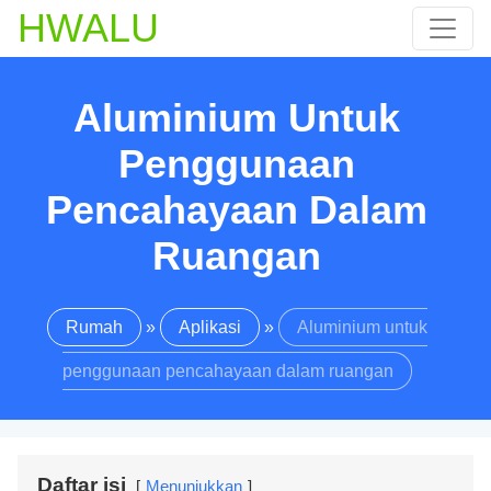
HWALU
Aluminium Untuk
Penggunaan
Pencahayaan Dalam
Ruangan
Rumah
»
Aplikasi
»
Aluminium untuk
penggunaan pencahayaan dalam ruangan
Daftar isi
Menunjukkan