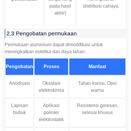
pada hasil
distribusi cahaya.
akhir)
2.3 Pengobatan permukaan
Permukaan aluminium dapat dimodifikasi untuk
meningkatkan estetika dan daya tahan:
Pengobatan
Proses
Manfaat
Anodisasi
Oksidasi
Tahan korosi, Opsi
elektrokimia
warna
Lapisan
Aplikasi
Resistensi goresan,
bubuk
polimer
selesai khusus
elektrostatik