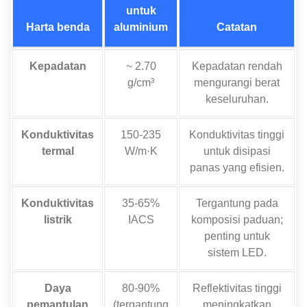
untuk
Harta benda
aluminium
Catatan
Kepadatan
~ 2.70
Kepadatan rendah
g/cm³
mengurangi berat
keseluruhan.
Konduktivitas
150-235
Konduktivitas tinggi
termal
W/m·K
untuk disipasi
panas yang efisien.
Konduktivitas
35-65%
Tergantung pada
listrik
IACS
komposisi paduan;
penting untuk
sistem LED.
Daya
80-90%
Reflektivitas tinggi
pemantulan
(tergantung
meningkatkan