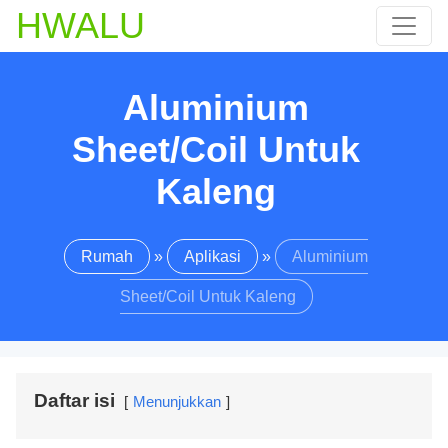
HWALU
Aluminium
Sheet/Coil Untuk
Kaleng
Rumah
»
Aplikasi
»
Aluminium
Sheet/Coil Untuk Kaleng
Daftar isi
Menunjukkan