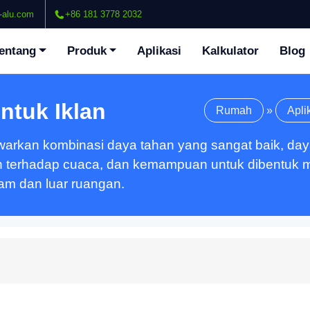
-alu.com
+86 181 3778 2032
entang
Produk
Aplikasi
Kalkulator
Blog
ntuk Iklan
Rumah
»
Apli
kan kombinasi daya tahan yang sangat baik, daya tar
kan terhadap cuaca, dan kemampuan untuk dibentuk 
am dan luar ruangan.