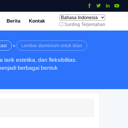
Berita
Kontak
Sunting Terjemahan
kasi
»
Lembar aluminium untuk iklan
ik estetika, dan fleksibilitas.
menjadi berbagai bentuk