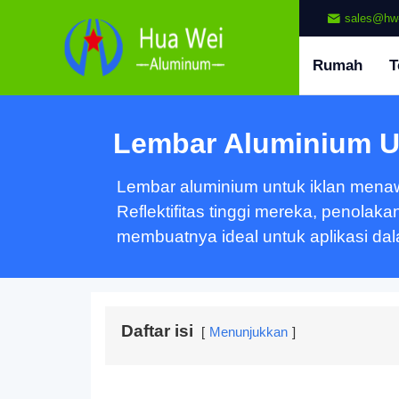
sales@hw
Rumah
T
Lembar Aluminium U
Lembar aluminium untuk iklan menawar
Reflektifitas tinggi mereka, penola
membuatnya ideal untuk aplikasi dal
Daftar isi
Menunjukkan