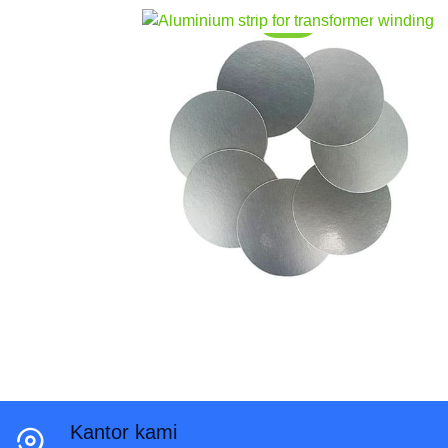
1350. Toleransi ketebalan yang ketat,
Perpanjangan tinggi, dan adhesi isolasi yang
stabil. Diekspor ke pabrik trafo global.
Kantor kami