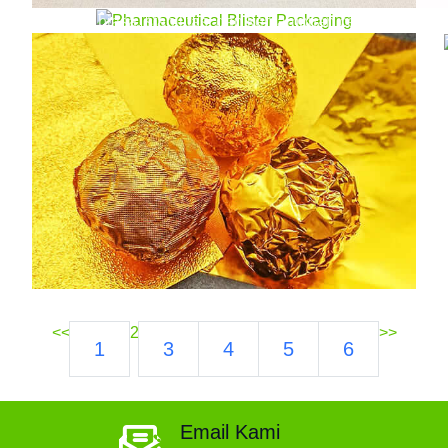
luar biasa, stabilitas, dan kemampuan cetak,
ini memastikan penyegelan yang andal dan
umur simpan obat yang lebih lama.
<<
2
>>
1
3
4
5
6
Email Kami