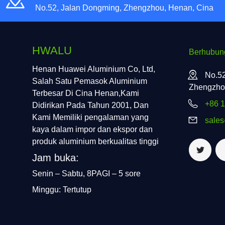
No.52, Jalan Dongming, Zhengzhou, Henan, Cina
HWALU
Berhubun
Henan Huawei Aluminium Co, Ltd,
No.52
Salah Satu Pemasok Aluminium
Zhengzho
Terbesar Di Cina Henan,Kami
+86 
Didirikan Pada Tahun 2001, Dan
Kami Memiliki pengalaman yang
sale
kaya dalam impor dan ekspor dan
produk aluminium berkualitas tinggi
Jam buka:
Senin – Sabtu, 8PAGI – 5 sore
Minggu: Tertutup