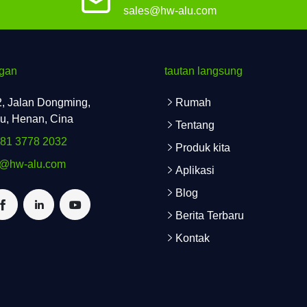
sales@hw-alu.com
gan
tautan langsung
, Jalan Dongming,
Rumah
u, Henan, Cina
Tentang
181 3778 2032
Produk kita
s@hw-alu.com
Aplikasi
Blog
Berita Terbaru
Kontak