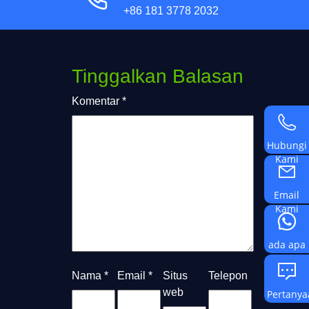
+86 181 3778 2032
Tinggalkan Balasan
Komentar
*
Hubungi
Kami
Email
Kami
ada apa
Nama
*
Email
*
Situs
Telepon
web
Pertanya