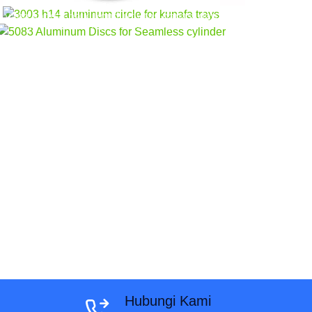
produksi silinder yang mulus. Ringan, tahan
yang sangat baik, konduktivitas panas, dan
korosi, dan sempurna untuk aplikasi
kinerja yang aman untuk makanan untuk
bertekanan tinggi di sektor industri dan
pembuatan kue profesional.
otomotif.
Hubungi Kami