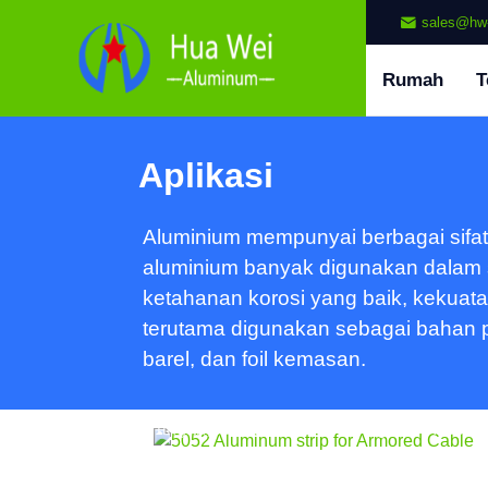
sales@hw
Rumah
T
Aplikasi
Aluminium mempunyai berbagai sifat 
aluminium banyak digunakan dalam str
5052 Strip Aluminium untuk
ketahanan korosi yang baik, kekuatan
Pelindung Kabel
terutama digunakan sebagai bahan pe
barel, dan foil kemasan.
Kelas insinyur 5052 Strip aluminium untuk
Kabel Lapis Baja menghasilkan bobot yang
ringan, tahan korosi, non-magnetik. Ideal
dalam temper H32/H34 untuk kinerja yang
andal.