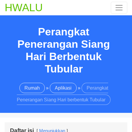
HWALU
Perangkat
Penerangan Siang
Hari Berbentuk
Tubular
Rumah
»
Aplikasi
»
Perangkat
Penerangan Siang Hari berbentuk Tubular
Daftar isi
Menunjukkan