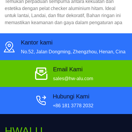
Temukan perpaduan sempurna antara kekuatan dan
estetika dengan pelat checker aluminium hitam. Ideal
untuk lantai, Landai, dan fitur dekoratif, Bahan ringan ini
memastikan keamanan dan gaya dalam pengaturan apa
pun.
Kantor kami
No.52, Jalan Dongming, Zhengzhou, Henan, Cina
Email Kami
sales@hw-alu.com
Hubungi Kami
+86 181 3778 2032
HWALU