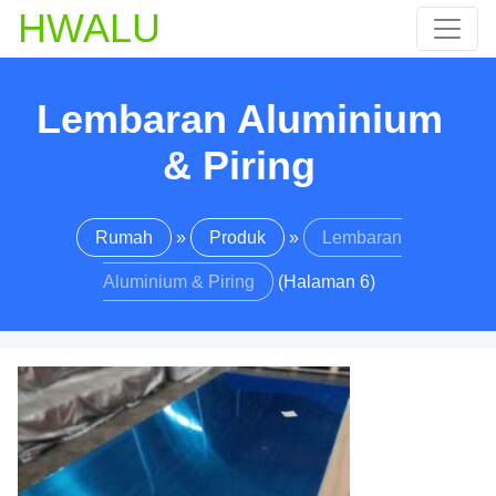
HWALU
Lembaran Aluminium
& Piring
Rumah
»
Produk
»
Lembaran
Aluminium & Piring
(Halaman 6)