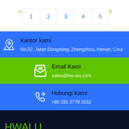
<<
6
1
2
3
4
5
Kantor kami
No.52, Jalan Dongming, Zhengzhou, Henan, Cina
Email Kami
sales@hw-alu.com
Hubungi Kami
+86 181 3778 2032
HWALU