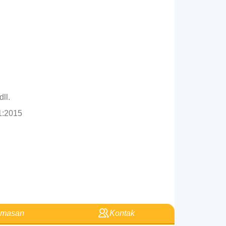
ll.
1:2015
masan
Kontak