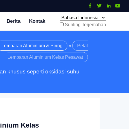
Berita
Kontak
Sunting Terjemahan
Lembaran Aluminium & Piring
»
Pelat
Lembaran Aluminium Kelas Pesawat
n khusus seperti oksidasi suhu
inium Kelas