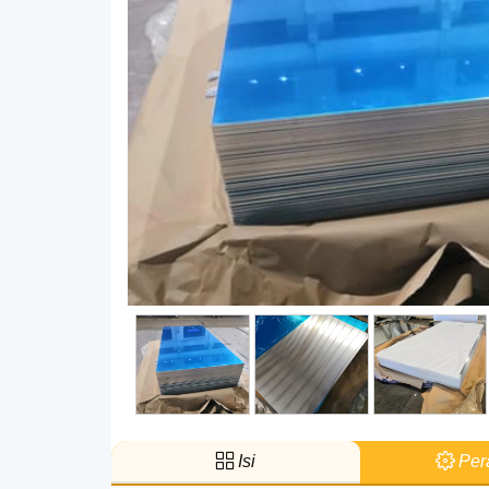
Isi
Pera