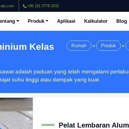
-alu.com
+86 181 3778 2032
entang
Produk
Aplikasi
Kalkulator
Blog
minium Kelas
Rumah
»
Produk
»
awat adalah paduan yang telah mengalami perlakua
rajat suhu tinggi atau dampak yang kuat.
Pelat Lembaran Alum