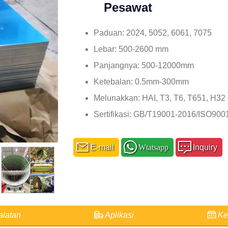
Pesawat
Paduan: 2024, 5052, 6061, 7075
Lebar: 500-2600 mm
Panjangnya: 500-12000mm
Ketebalan: 0.5mm-300mm
Melunakkan: HAI, T3, T6, T651, H32 d
Sertifikasi: GB/T19001-2016/ISO900
E-mail
Wtatsapp
Inquiry
latan
Aplikasi
Ke