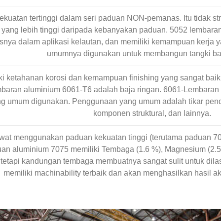
kekuatan tertinggi dalam seri paduan NON-pemanas. Itu tidak st
 yang lebih tinggi daripada kebanyakan paduan. 5052 lembaran
usnya dalam aplikasi kelautan, dan memiliki kemampuan kerja 
umumnya digunakan untuk membangun tangki ba
ki ketahanan korosi dan kemampuan finishing yang sangat baik
mbaran aluminium 6061-T6 adalah baja ringan. 6061-Lembaran
ang umum digunakan. Penggunaan yang umum adalah tikar penda
komponen struktural, dan lainnya.
at menggunakan paduan kekuatan tinggi (terutama paduan 70
an aluminium 7075 memiliki Tembaga (1.6 %), Magnesium (2.5
, tetapi kandungan tembaga membuatnya sangat sulit untuk dilas.
memiliki machinability terbaik dan akan menghasilkan hasil a