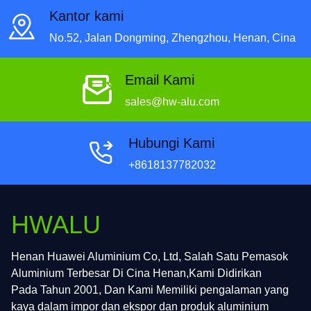
produksi aluminium foil dan telah terakumulasi lebih dari
Kantor kami
20 tahun pengalaman produksi aluminium foil yang kaya
dan teknologi pemrosesan yang terampil.
No.52, Jalan Dongming, Zhengzhou, Henan, Cina
Email Kami
sales@hw-alu.com
Hubungi Kami
+8618137782032
HWALU
Henan Huawei Aluminium Co, Ltd, Salah Satu Pemasok
Aluminium Terbesar Di Cina Henan,Kami Didirikan
Pada Tahun 2001, Dan Kami Memiliki pengalaman yang
kaya dalam impor dan ekspor dan produk aluminium