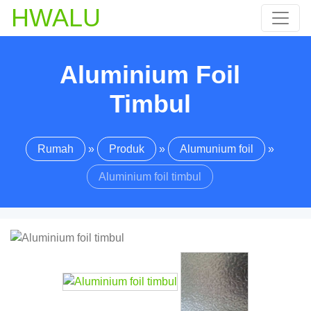
HWALU
Aluminium Foil
Timbul
Rumah
»
Produk
»
Alumunium foil
»
Aluminium foil timbul