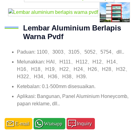
Lembar Aluminium Berlapis
Warna Pvdf
Paduan: 1100、3003、3105、5052、5754、dll..
Melunakkan: HAI、H111、H112、H12、H14、
H16、H18、H19、H22、H24、H26、H28、H32、
H322、H34、H36、H38、H39.
Ketebalan: 0.1-500mm disesuaikan.
Aplikasi: Bangunan, Panel Aluminium Honeycomb,
papan reklame, dll..
E-mail
Wtatsapp
Inquiry