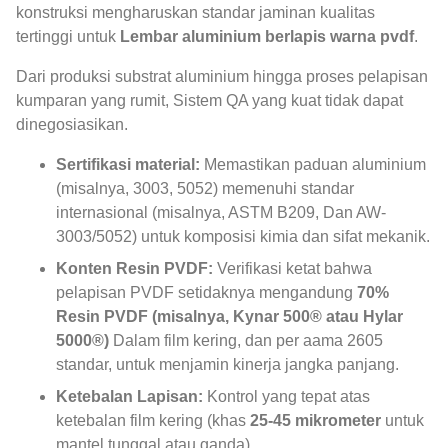
konstruksi mengharuskan standar jaminan kualitas
tertinggi untuk
Lembar aluminium berlapis warna pvdf
.
Dari produksi substrat aluminium hingga proses pelapisan
kumparan yang rumit, Sistem QA yang kuat tidak dapat
dinegosiasikan.
Sertifikasi material:
Memastikan paduan aluminium
(misalnya, 3003, 5052) memenuhi standar
internasional (misalnya, ASTM B209, Dan AW-
3003/5052) untuk komposisi kimia dan sifat mekanik.
Konten Resin PVDF:
Verifikasi ketat bahwa
pelapisan PVDF setidaknya mengandung
70%
Resin PVDF (misalnya, Kynar 500® atau Hylar
5000®)
Dalam film kering, dan per aama 2605
standar, untuk menjamin kinerja jangka panjang.
Ketebalan Lapisan:
Kontrol yang tepat atas
ketebalan film kering (khas
25-45 mikrometer
untuk
mantel tunggal atau ganda).