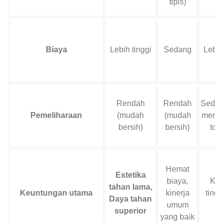
tipis)
Biaya
Lebih tinggi
Sedang
Lebih
Rendah
Rendah
Sedan
Pemeliharaan
(mudah
(mudah
memb
bersih)
bersih)
tou
Hemat
Estetika
biaya,
Kek
tahan lama,
Keuntungan utama
kinerja
tingg
Daya tahan
umum
re
superior
yang baik