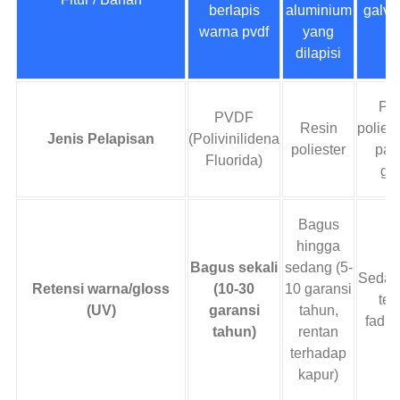
berlapis
aluminium
galva
warna pvdf
yang
dilapisi
Pol
PVDF
Resin
poliest
Jenis Pelapisan
(Polivinilidena
poliester
pad
Fluorida)
gal
Bagus
hingga
Bagus sekali
sedang (5-
Sedang
Retensi warna/gloss
(10-30
10 garansi
ter
(UV)
garansi
tahun,
fadin
tahun)
rentan
terhadap
kapur)