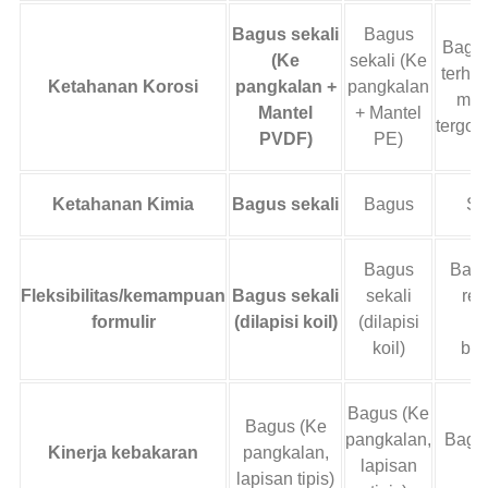
Bagus sekali
Bagus
Bagus
(Ke
sekali (Ke
terha
Ketahanan Korosi
pangkalan +
pangkalan
mer
Mantel
+ Mantel
tergor
PVDF)
PE)
Ketahanan Kimia
Bagus sekali
Bagus
Se
Bagus
Bagu
Fleksibilitas/kemampuan
Bagus sekali
sekali
ret
formulir
(dilapisi koil)
(dilapisi
sa
koil)
ben
Bagus (Ke
Bagus (Ke
pangkalan,
Bagus
Kinerja kebakaran
pangkalan,
lapisan
b
lapisan tipis)