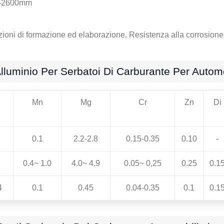
00-2600mm
zioni di formazione ed elaborazione, Resistenza alla corrosione
Alluminio Per Serbatoi Di Carburante Per Automo
Mn
Mg
Cr
Zn
Di
0.1
2.2-2.8
0.15-0.35
0.10
-
0.4~ 1.0
4.0~ 4.9
0.05~ 0,25
0.25
0.1
4
0.1
0.45
0.04-0.35
0.1
0.1