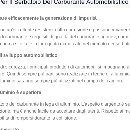
Per Il Serbatoio Del Carburante Automobilistico
itare efficacemente la generazione di impurità
anno un'eccellente resistenza alla corrosione e possono rimanere
di carburante e requisiti di qualità del carburante rigorosi, come
la prima scelta, e la loro quota di mercato nel mercato dei serb
di sviluppo automobilistico
i sicurezza, I principali produttori di automobili si impegnano a 
erro, Quindi sempre più parti sono realizzate in leghe di alluminio
alluminio saranno sempre più utilizzati nel campo del camion.
alluminio è superiore
oio del carburante in lega di alluminio. L'aspetto d'argento è se
one, ma è anche facile da accettare dagli utenti. Rispetto ai mat
lità di rompersi durante la collisione.
i mercato