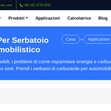
-alu.com
+86 181 3778 2032
Prodotti
Applicazioni
Calcolatrice
Blog
Per Serbatoio
Casa
»
Applicazioni
mobilistico
ili, i problemi di come risparmiare energia e carbura
sono sorti. Prendi i serbatoi di carburante per automob