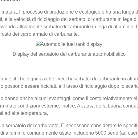
 matura, Il processo di produzione è ecologico e ha una lunga dur
ati, e la velocità di riciclaggio dei serbatoi di carburante in lega
uovendo attivamente serbatoi di carburante in lega di alluminio.
cato dei carro armato di carburante.
Display del serbatoio del carburante automobilistico
ile, il che significa che i vecchi serbatoi di carburante in allumi
io possono essere riciclati, e il tasso di riciclaggio dopo lo scar
io hanno anche alcuni svantaggi, come il costo relativamente ele
erminate condizioni estreme. Inoltre, A causa della buona condutti
i ad alta temperatura.
e un serbatoio del carburante, È necessario considerare le specif
e di alluminio comunemente usate includono 5000 serie (ad es