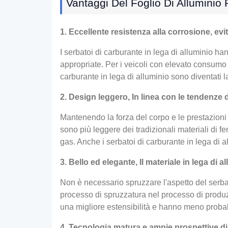
Vantaggi Del Foglio Di Alluminio 
1. Eccellente resistenza alla corrosione, ev
I serbatoi di carburante in lega di alluminio h
appropriate. Per i veicoli con elevato consumo 
carburante in lega di alluminio sono diventati 
2. Design leggero, In linea con le tendenze 
Mantenendo la forza del corpo e le prestazioni d
sono più leggere dei tradizionali materiali di f
gas. Anche i serbatoi di carburante in lega di 
3. Bello ed elegante, Il materiale in lega di 
Non è necessario spruzzare l'aspetto del serbat
processo di spruzzatura nel processo di produzi
una migliore estensibilità e hanno meno probabi
4. Tecnologia matura e ampie prospettive d