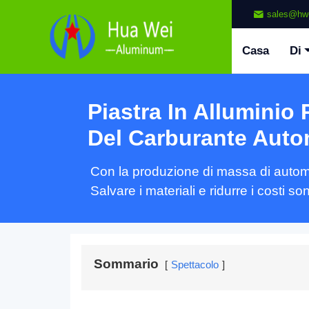
sales@hw
Casa
Di
Piastra In Alluminio 
Del Carburante Auto
Con la produzione di massa di automob
Salvare i materiali e ridurre i costi 
Sommario
Spettacolo