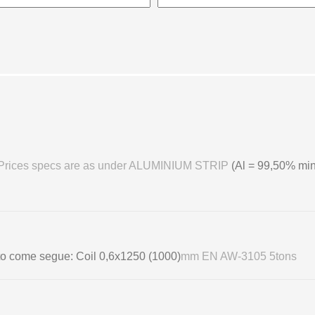
B Prices specs are as under ALUMINIUM STRIP
(Al = 99,50% mi
getto come segue: Coil 0,6х1250 (1000)
mm EN AW-3105 5tons