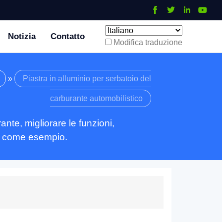
Notizia
Contatto
Modifica traduzione
»
Piastra in alluminio per serbatoio del
carburante automobilistico
nte, migliorare le funzioni,
ili come esempio.