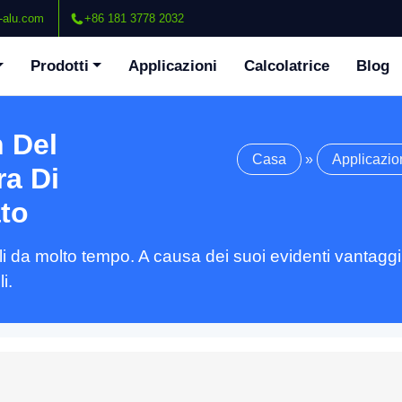
-alu.com
+86 181 3778 2032
Prodotti
Applicazioni
Calcolatrice
Blog
 Del
Casa
»
Applicazio
ra Di
to
coli da molto tempo. A causa dei suoi evidenti vantaggi
i.