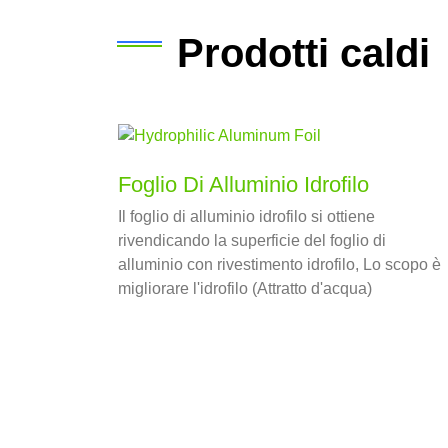
Prodotti caldi
Foglio Di Alluminio Idrofilo
Il foglio di alluminio idrofilo si ottiene
rivendicando la superficie del foglio di
alluminio con rivestimento idrofilo, Lo scopo è
migliorare l'idrofilo (Attratto d'acqua)
Performance del foglio di alluminio, e ha una
maggiore efficienza di trasferimento del calore
e resistenza alla corrosione.