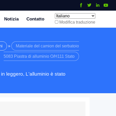
Notizia
Contatto
Modifica traduzione
ni
»
Materiale del camion del serbatoio
5083 Piastra di alluminio O/H111 Stato
 in leggero, L'alluminio è stato