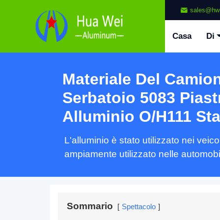
sales@hw
Casa
Di
Materiale Del Camion
Serbatoio 5083 Piast
Alluminio O/H111 Sta
L'alluminio è stato utilizzato nei vei
ampiamente utilizzato nelle automobil
Sommario
Spettacolo