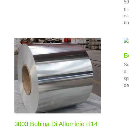
50
pi
e 
bo
B
Se
di
sp
de
3003 Bobina Di Alluminio H14