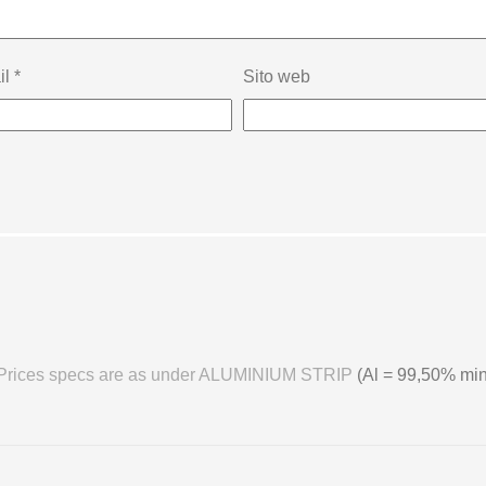
il
*
Sito web
B Prices specs are as under ALUMINIUM STRIP
(Al = 99,50% mi