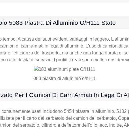
io 5083 Piastra Di Alluminio O/H111 Stato
lto tempo. A causa dei suoi evidenti vantaggi in leggero, L'allumi
camion di carri armati in lega di alluminio. L'uso di camion di c
orare l'efficienza del trasporto, ma anche una lunga durata di ser
o ciclo di vita di servizio, I profitti creati sono molto considerevo
083 piastra di alluminio o/h111
zzato Per I Camion Di Carri Armati In Lega Di A
io comunemente usati includono 5454 piastra in alluminio, 5182 p
lizzata per il carro del serbatoio del camion del serbatoio, Cope
amion del serbatoio, cilindro e deflettore dell'olio, ecc. Inoltre,