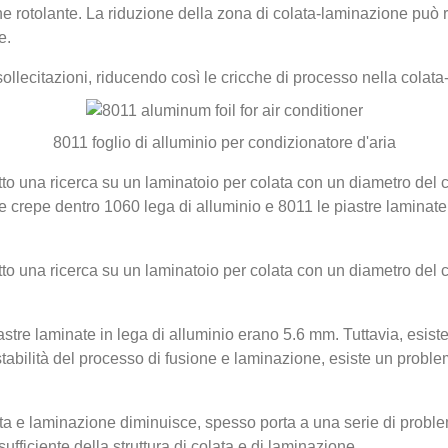
e rotolante. La riduzione della zona di colata-laminazione può ri
e.
llecitazioni, riducendo così le cricche di processo nella colat
8011 foglio di alluminio per condizionatore d'aria
 una ricerca su un laminatoio per colata con un diametro del ci
 crepe dentro 1060 lega di alluminio e 8011 le piastre laminate
 una ricerca su un laminatoio per colata con un diametro del ci
tre laminate in lega di alluminio erano 5.6 mm. Tuttavia, esiste 
tabilità del processo di fusione e laminazione, esiste un problem
 e laminazione diminuisce, spesso porta a una serie di problemi
ufficiente della struttura di colata e di laminazione.