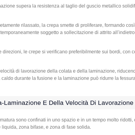
zione supera la resistenza al taglio del guscio metallico solidif
tamente rilassato, la crepa smette di proliferare, formando così 
temporaneamente soggetto a sollecitazione di attrito all'indietro 
e direzioni, le crepe si verificano preferibilmente sui bordi, con
elocità di lavorazione della colata e della laminazione, riducendo 
a caldo durante la fusione e la laminazione può ridurre la fessur
a-Laminazione E Della Velocità Di Lavorazione
rmatura sono confinati in uno spazio e in un tempo molto ridott
liquida, zona bifase, e zona di fase solida.