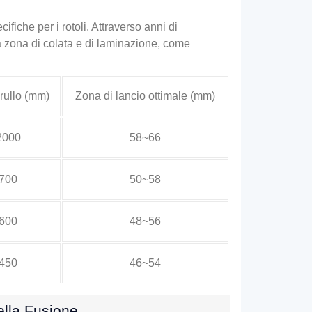
fiche per i rotoli. Attraverso anni di
la zona di colata e di laminazione, come
 rullo (mm)
Zona di lancio ottimale (mm)
2000
58~66
700
50~58
600
48~56
450
46~54
ella Fusione