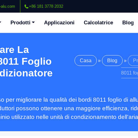
-alu.com
+86 181 3778 2032
Prodotti
Applicazioni
Calcolatrice
Blog
are La
8011 Foglio
Casa
»
Blog
»
Pr
dizionatore
8011 fog
per migliorare la qualità dei bordi 8011 foglio di all
uttori possono ottenere una maggiore efficienza, ridu
minio utilizzato nelle unità di condizionamento dell'aria