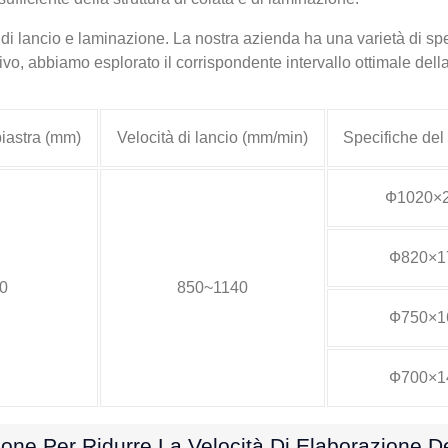
i lancio e laminazione. La nostra azienda ha una varietà di speci
ivo, abbiamo esplorato il corrispondente intervallo ottimale del
iastra (mm)
Velocità di lancio (mm/min)
Specifiche del
Ф1020×
Ф820×1
0
850~1140
Ф750×1
Ф700×1
ione Per Ridurre La Velocità Di Elaborazione D