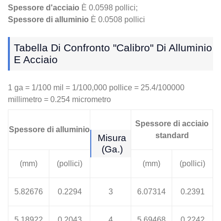
Spessore d'acciaio
È 0.0598 pollici;
Spessore di alluminio
È 0.0508 pollici
Tabella Di Confronto "calibro" Di Alluminio
E Acciaio
1 ga = 1/100 mil = 1/100,000 pollice = 25.4/100000
millimetro = 0.254 micrometro
Spessore di acciaio
Spessore di alluminio
standard
Misura
(Ga.)
(mm)
(pollici)
(mm)
(pollici)
5.82676
0.2294
3
6.07314
0.2391
5.18922
0.2043
4
5.69468
0.2242