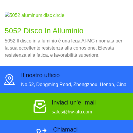
5052 Disco In Alluminio
5052 Il disco in alluminio è una lega Al-MG rinomata per
la sua eccellente resistenza alla corrosione, Elevata
resistenza alla fatica, e lavorabilità superiore.
Il nostro ufficio
No.52, Dongming Road, Zhengzhou, Henan, Cina
Inviaci un'e -mail
sales@hw-alu.com
Chiamaci