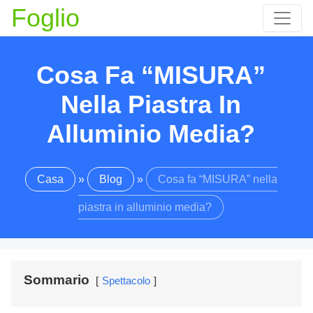
Foglio
Cosa Fa “MISURA”
Nella Piastra In
Alluminio Media?
Casa
»
Blog
»
Cosa fa “MISURA” nella
piastra in alluminio media?
Sommario
Spettacolo