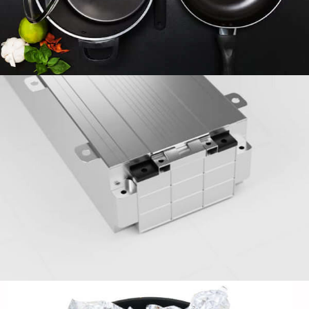
involucri di cellule prismatiche.
Foglio domestico in alluminio 8011 -
Affidabile, Cibo-cibo & Versatile
Scopri i benefici della pellicola domestica in alluminio
8011 Per l'uso di cucina quotidiano. Sicuro per il
contatto alimentare, resistente al calore, e riciclabile:
ideale per cuocere, avvolgimento, e spazio di
archiviazione.