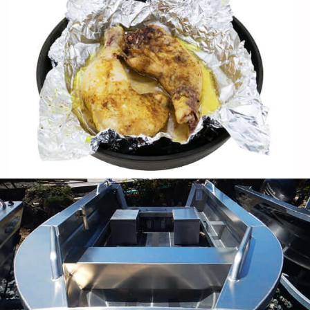
Fogli di alluminio per il decking in barca
Evita la putrefazione, Forza manutenzione, e superfici
scivolose: optare per fogli di alluminio per il decking in
barca e godere di decenni di prestazioni affidabili con
manutenzione minima.
Cerchio in alluminio per copertura della
lampada
Esplora i vantaggi del cerchio di alluminio per la
produzione di coperture della lampada inclusa una
dissipazione di calore superiore, Resistenza alla