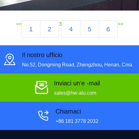
<<
3
>>
1
2
4
5
6
Il nostro ufficio
No.52, Dongming Road, Zhengzhou, Henan, Cina
Inviaci un'e -mail
sales@hw-alu.com
Chiamaci
+86 181 3778 2032