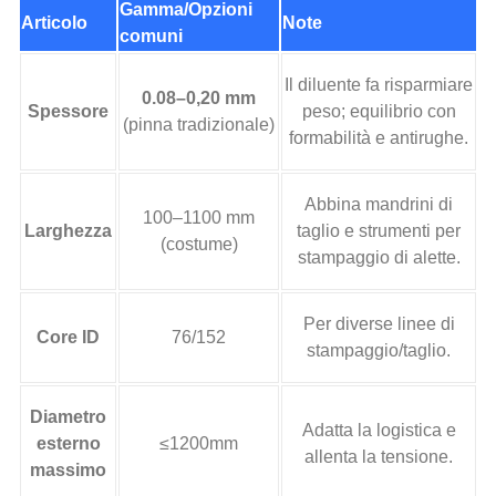
Gamma/Opzioni
Articolo
Note
comuni
Il diluente fa risparmiare
0.08–0,20 mm
Spessore
peso; equilibrio con
(pinna tradizionale)
formabilità e antirughe.
Abbina mandrini di
100–1100 mm
Larghezza
taglio e strumenti per
(costume)
stampaggio di alette.
Per diverse linee di
Core ID
76/152
stampaggio/taglio.
Diametro
Adatta la logistica e
esterno
≤1200mm
allenta la tensione.
massimo