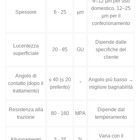
6–12 µm per uso
domestico, 12–25
Spessore
6 - 25
µm
µm per il
confezionamento
Dipende dalle
Lucentezza
20 - 85
GU
specifiche del
superficiale
cliente
Angolo di
≤ 40 (≤ 20
Angolo più basso →
contatto (dopo il
°
preferito)
migliore bagnabilità
trattamento)
Resistenza alla
Dipende dal
80 - 160
MPA
trazione
temperamento
Varia con il
Allungamento
3 - 25
%