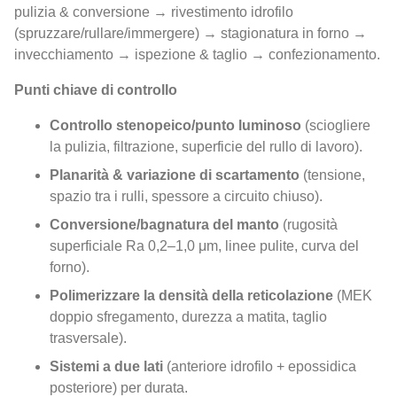
pulizia & conversione → rivestimento idrofilo
(spruzzare/rullare/immergere) → stagionatura in forno →
invecchiamento → ispezione & taglio → confezionamento.
Punti chiave di controllo
Controllo stenopeico/punto luminoso
(sciogliere
la pulizia, filtrazione, superficie del rullo di lavoro).
Planarità & variazione di scartamento
(tensione,
spazio tra i rulli, spessore a circuito chiuso).
Conversione/bagnatura del manto
(rugosità
superficiale Ra 0,2–1,0 μm, linee pulite, curva del
forno).
Polimerizzare la densità della reticolazione
(MEK
doppio sfregamento, durezza a matita, taglio
trasversale).
Sistemi a due lati
(anteriore idrofilo + epossidica
posteriore) per durata.