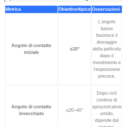
Metrica
Obiettivo/tipico
Osservazioni
L'angolo
basso
favorisce il
drenaggio
Angolo di contatto
≤10°
della pellicola
iniziale
dopo il
rivestimento e
l'esposizione
precoce.
Dopo cicli
continui di
Angolo di contatto
spruzzo/calore
≤20–40°
invecchiato
umido,
dipende dal