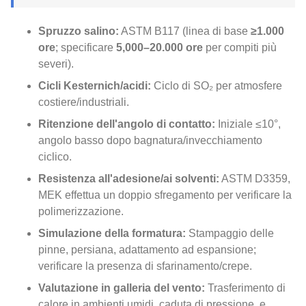
Spruzzo salino:
ASTM B117 (linea di base
≥1.000
ore
; specificare
5,000–20.000 ore
per compiti più
severi).
Cicli Kesternich/acidi:
Ciclo di SO₂ per atmosfere
costiere/industriali.
Ritenzione dell'angolo di contatto:
Iniziale ≤10°,
angolo basso dopo bagnatura/invecchiamento
ciclico.
Resistenza all'adesione/ai solventi:
ASTM D3359,
MEK effettua un doppio sfregamento per verificare la
polimerizzazione.
Simulazione della formatura:
Stampaggio delle
pinne, persiana, adattamento ad espansione;
verificare la presenza di sfarinamento/crepe.
Valutazione in galleria del vento:
Trasferimento di
calore in ambienti umidi, caduta di pressione, e