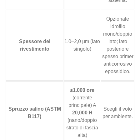
sistema.
Opzionale
idrofilo
mono/doppio
Spessore del
1.0–2,0 µm (lato
lato; lato
rivestimento
singolo)
posteriore
spesso primer
anticorrosivo
epossidico.
≥1.000 ore
(corrente
principale) A
Spruzzo salino (ASTM
Scegli il voto
20,000 H
B117)
per ambiente.
(nano/doppio
strato di fascia
alta)