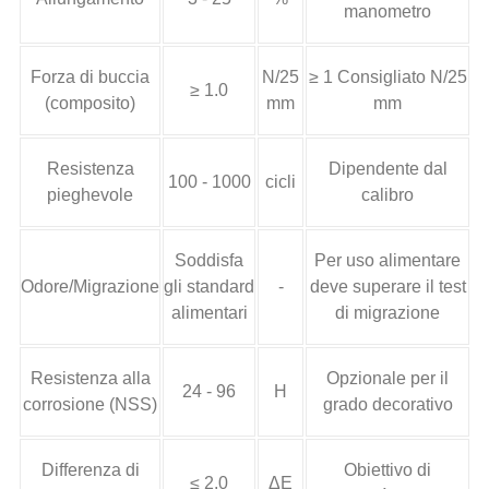
manometro
Forza di buccia
N/25
≥ 1 Consigliato N/25
≥ 1.0
(composito)
mm
mm
Resistenza
Dipendente dal
100 - 1000
cicli
pieghevole
calibro
Soddisfa
Per uso alimentare
Odore/Migrazione
gli standard
-
deve superare il test
alimentari
di migrazione
Resistenza alla
Opzionale per il
24 - 96
H
corrosione (NSS)
grado decorativo
Differenza di
Obiettivo di
≤ 2.0
ΔE