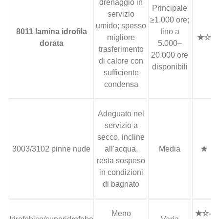
drenaggio in
Principale
servizio
≥1.000 ore;
umido; spesso
8011 lamina idrofila
fino a
migliore
★☆
dorata
5.000–
trasferimento
20.000 ore
di calore con
disponibili
sufficiente
condensa
Adeguato nel
servizio a
secco, incline
3003/3102 pinne nude
all'acqua,
Media
★
resta sospeso
in condizioni
di bagnato
Meno
★☆–