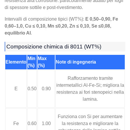
resistenza alla corrosione: particolarmente adatto per fogli
di spessore sottile e post-rivestimento.
Intervalli di composizione tipici (WT%):
E 0,50–0,90, Fe
0,60–1,0, Cu ≤ 0,10, Mn ≤0,20, Zn ≤ 0,10, Se ≤0,08,
equilibrio Al
.
Composizione chimica di 8011 (WT%)
Min
Max
Elemento
Note di ingegneria
(%)
(%)
Rafforzamento tramite
intermetallici Al-Fe-Si; migliora la
E
0.50
0.90
resistenza ai fori stenopeici nella
lamina.
Funziona con Si per aumentare
Fe
0.60
1.00
la resistenza e migliorare la