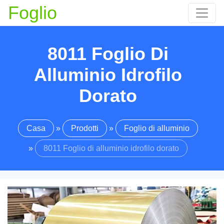
Foglio
8011 Foglio Di
Alluminio Idrofilo
Dorato
Casa
»
Prodotti
»
Foglio di alluminio
»
8011 Foglio di alluminio idrofilo dorato