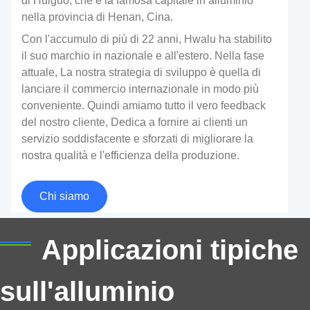
di Huiguo, che è la famosa capitale in alluminio
nella provincia di Henan, Cina.
Con l'accumulo di più di 22 anni, Hwalu ha stabilito
il suo marchio in nazionale e all'estero. Nella fase
attuale, La nostra strategia di sviluppo è quella di
lanciare il commercio internazionale in modo più
conveniente. Quindi amiamo tutto il vero feedback
del nostro cliente, Dedica a fornire ai clienti un
Foglio di alluminio composito PET per
servizio soddisfacente e sforzati di migliorare la
tappi di bottiglia
nostra qualità e l'efficienza della produzione.
Affidabile foglio di alluminio composito PET per tappi
Chi siamo
di bottiglia per oli, succhi, sciroppi, e cosmetici:
protezione ermetica dalle perdite e materiali certificati
Applicazioni tipiche
per il contatto con gli alimenti.
sull'alluminio