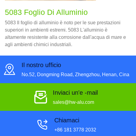
5083 Foglio Di Alluminio
5083 Il foglio di alluminio è noto per le sue prestazioni
superiori in ambienti estremi. 5083 L'alluminio è
altamente resistente alla corrosione dall'acqua di mare e
agli ambienti chimici industriali.
Il nostro ufficio
No.52, Dongming Road, Zhengzhou, Henan, Cina
Inviaci un'e -mail
sales@hw-alu.com
Chiamaci
+86 181 3778 2032