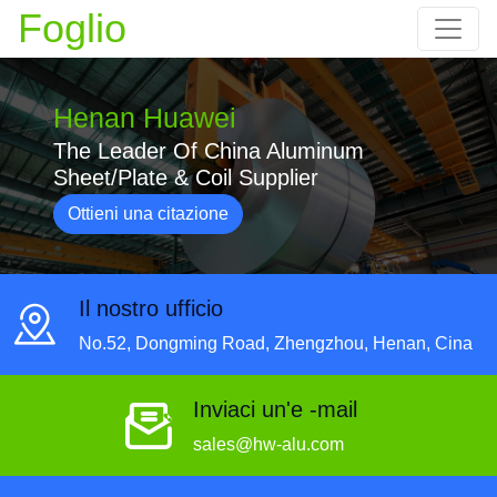
Foglio
Henan Huawei
The Leader Of China Aluminum
Sheet/Plate & Coil Supplier
Ottieni una citazione
Il nostro ufficio
No.52, Dongming Road, Zhengzhou, Henan, Cina
Inviaci un'e -mail
sales@hw-alu.com