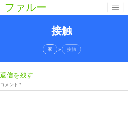
ファルー
接触
家
»
接触
返信を残す
コメント
*