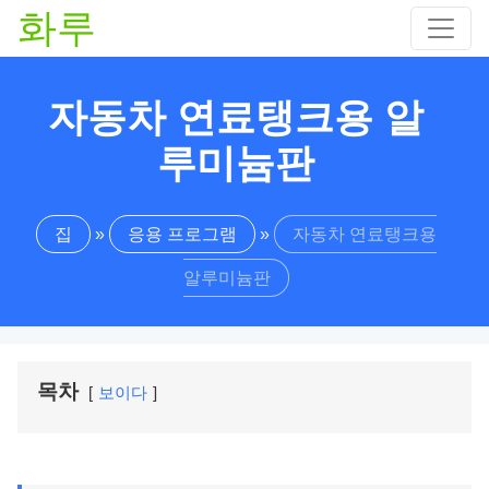
화루
자동차 연료탱크용 알
루미늄판
집
»
응용 프로그램
»
자동차 연료탱크용
알루미늄판
목차
보이다