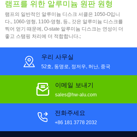
램프를 위한 알루미늄 원판 원형
램프의 일반적인 알루미늄 디스크 서클은 1050-O입니
다., 1060-영형, 1100-영형, 등., 갓은 알루미늄 디스크를
찍어 얻기 때문에, O-state 알루미늄 디스크는 연성이 더
좋고 스탬핑 처리에 더 적합합니다.;
우리 사무실
52호, 동명로, 정저우, 허난, 중국
이메일 보내기
sales@hw-alu.com
전화주세요
+86 181 3778 2032