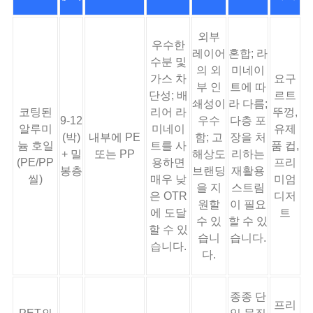
외부
우수한
레이어
혼합; 라
수분 및
의 외
미네이
가스 차
요구
부 인
트에 따
단성; 배
르트
쇄성이
라 다름;
코팅된
리어 라
뚜껑,
9-12
우수
다층 포
알루미
미네이
유제
(박)
내부에 PE
함; 고
장을 처
늄 호일
트를 사
품 컵,
+ 밀
또는 PP
해상도
리하는
(PE/PP
용하면
프리
봉층
브랜딩
재활용
씰)
매우 낮
미엄
을 지
스트림
은 OTR
디저
원할
이 필요
에 도달
트
수 있
할 수 있
할 수 있
습니
습니다.
습니다.
다.
종종 단
프리