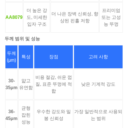
더 높은 강
프리미엄
더 나은 장벽 신뢰성, 향
AA8079
도, 미세한
또는 고성
상된 핀홀 저항
입자 구조
능 뚜껑
두께 범위 및 성능
두께
특성
장점
고려 사항
(μm)
비용 절감, 쉬운 껍
30-
얇고
질, 표준 뚜껑에 적
낮은 기계적 강도
35μm
유연함
합
균형
36-
우수한 강도와 밀
가장 일반적으로 사용되
잡힌
45μm
봉 신뢰성
는 범위
성능