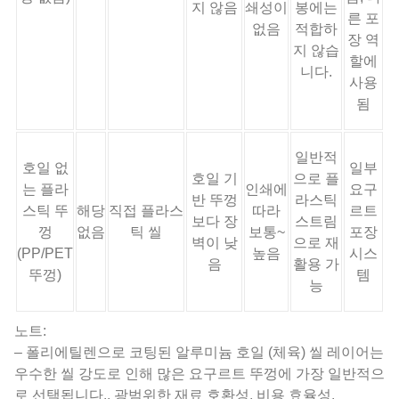
지 않음
쇄성이
봉에는
른 포
없음
적합하
장 역
지 않습
할에
니다.
사용
됨
일반적
호일 없
일부
호일 기
으로 플
는 플라
인쇄에
요구
반 뚜껑
라스틱
스틱 뚜
해당
직접 플라스
따라
르트
보다 장
스트림
껑
없음
틱 씰
보통~
포장
벽이 낮
으로 재
(PP/PET
높음
시스
음
활용 가
뚜껑)
템
능
노트:
– 폴리에틸렌으로 코팅된 알루미늄 호일 (체육) 씰 레이어는
우수한 씰 강도로 인해 많은 요구르트 뚜껑에 가장 일반적으
로 선택됩니다., 광범위한 재료 호환성, 비용 효율성.