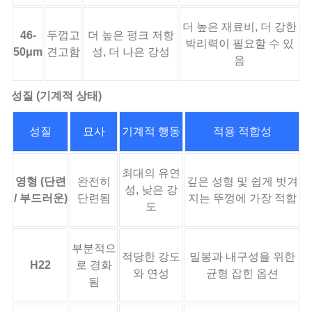
더 높은 재료비, 더 강한
46-
두껍고
더 높은 펑크 저항
박리력이 필요할 수 있
50μm
견고함
성, 더 나은 강성
음
성질 (기계적 상태)
성질
묘사
기계적 행동
적용 적합성
최대의 유연
영형 (단련
완전히
깊은 성형 및 쉽게 벗겨
성, 낮은 강
/ 부드러운)
단련됨
지는 뚜껑에 가장 적합
도
부분적으
적당한 강도
밀봉과 내구성을 위한
H22
로 경화
와 연성
균형 잡힌 옵션
됨