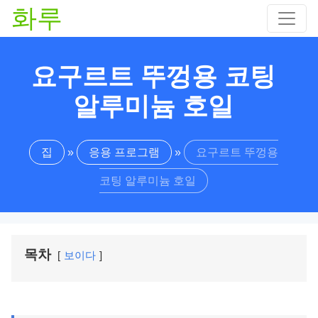
화루
요구르트 뚜껑용 코팅
알루미늄 호일
집
»
응용 프로그램
»
요구르트 뚜껑용
코팅 알루미늄 호일
목차
보이다