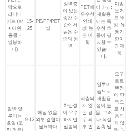
PET외
일 물질
장벽층
미엄
막으로
PET에
이 아님;
이 있는
요거
라미네
우수한
재활용
중간 수
트 뚜
이트 (박
15-
PE/PP/PET
인쇄
에는 특
준에서
껑; 유
+ 애완
25
씰
성; 높
수한 흐
높은 수
통기
동물 +
은 미
름이 필
준의 장
한이
밀봉하
학
요할 수
벽
긴 제
다)
있습니
품
다.
요구
르트
알루미
뚜껑
늄으로
에 단
적층되
재활용
독으
차단성
지 않
성이 높
일반 알
로 사
해당 없음;
이 우수
은 경
음, 그러
루미늄
용되
9-12
외부 결합이
하지만
우 외
나 직접
호일 (코
지 않
필요하다
밀봉되
부 인
접촉 밀
팅 없음)
음; 다