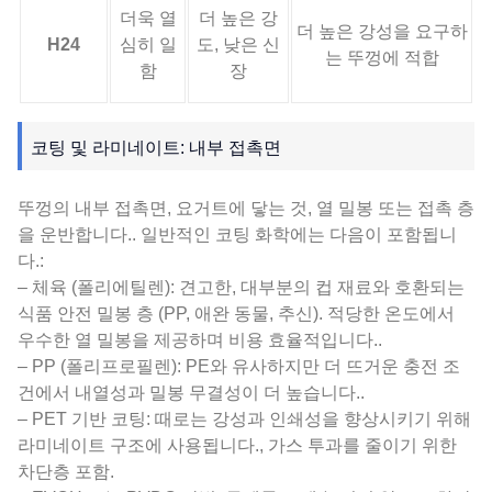
더욱 열
더 높은 강
더 높은 강성을 요구하
H24
심히 일
도, 낮은 신
는 뚜껑에 적합
함
장
코팅 및 라미네이트: 내부 접촉면
뚜껑의 내부 접촉면, 요거트에 닿는 것, 열 밀봉 또는 접촉 층
을 운반합니다.. 일반적인 코팅 화학에는 다음이 포함됩니
다.:
– 체육 (폴리에틸렌): 견고한, 대부분의 컵 재료와 호환되는
식품 안전 밀봉 층 (PP, 애완 동물, 추신). 적당한 온도에서
우수한 열 밀봉을 제공하며 비용 효율적입니다..
– PP (폴리프로필렌): PE와 유사하지만 더 뜨거운 충전 조
건에서 내열성과 밀봉 무결성이 더 높습니다..
– PET 기반 코팅: 때로는 강성과 인쇄성을 향상시키기 위해
라미네이트 구조에 사용됩니다., 가스 투과를 줄이기 위한
차단층 포함.