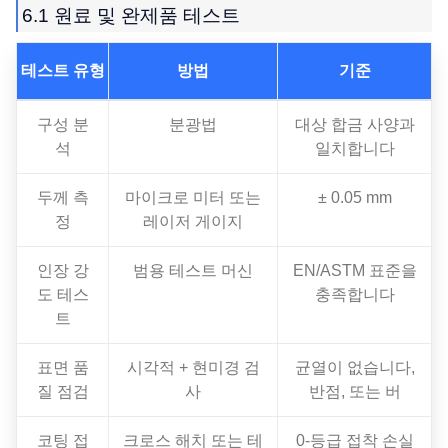
6.1 원료 및 완제품 테스트
테스트 유형
방법
기준
구성 분
분광법
대상 합금 사양과
석
일치합니다
두께 측
마이크로 미터 또는
± 0.05 mm
정
레이저 게이지
인장 강
범용 테스트 머신
EN/ASTM 표준을
도 테스
충족합니다
트
표면 품
시각적 + 현미경 검
균열이 없습니다,
질 점검
사
반점, 또는 버
코팅 접
크로스 해치 또는 테
0-등급 접착 손실