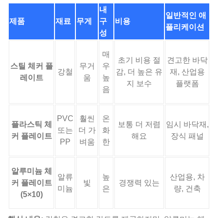
내
일반적인 애
제품
재료
무게
구
비용
플리케이션
성
매
초기 비용 절
견고한 바닥
스틸 체커 플
무거
우
강철
감, 더 높은 유
재, 산업용
레이트
움
높
지 보수
플랫폼
음
PVC
훨씬
온
플라스틱 체
보통 더 저렴
임시 바닥재,
또는
더 가
화
커 플레이트
해요
장식 패널
PP
벼움
한
알루미늄 체
알류
높
산업용, 차
커 플레이트
빛
경쟁력 있는
미늄
은
량, 건축
(5×10)