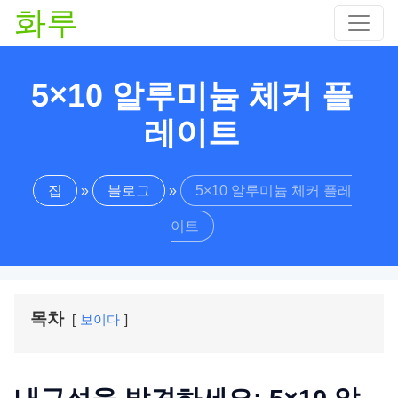
화루
5×10 알루미늄 체커 플
레이트
집
»
블로그
»
5×10 알루미늄 체커 플레
이트
목차
보이다