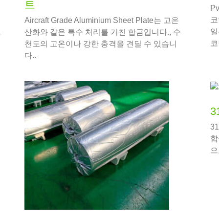
트
P
코
Aircraft Grade Aluminium Sheet Plate는 고온
있
일
산화와 같은 특수 처리를 거친 합금입니다., 수
코
천도의 고온이나 강한 충격을 견딜 수 있습니
코
다..
루
3
3
합
이
으