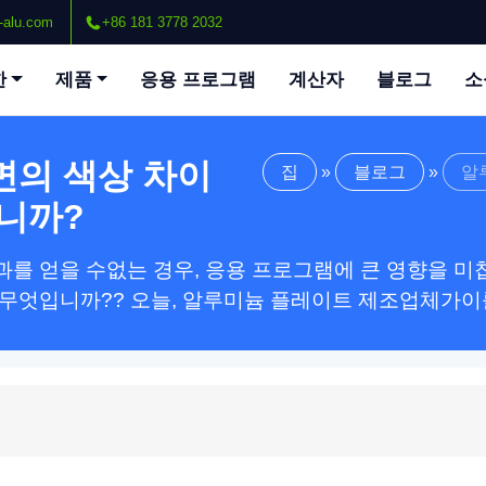
-alu.com
+86 181 3778 2032
한
제품
응용 프로그램
계산자
블로그
소
면의 색상 차이
집
»
블로그
»
알
니까?
를 얻을 수없는 경우, 응용 프로그램에 큰 영향을 미
 무엇입니까?? 오늘, 알루미늄 플레이트 제조업체가이