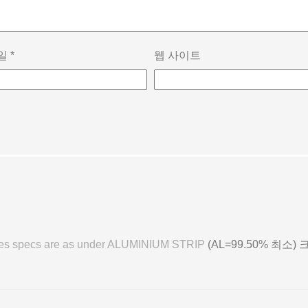
일
*
웹 사이트
ices specs are as under ALUMINIUM STRIP
(AL=99.50% 최소) 