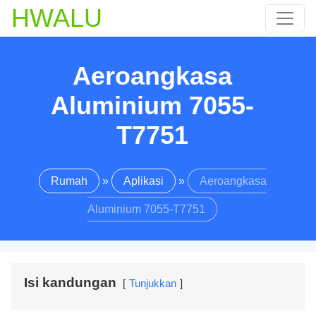
HWALU
Aeroangkasa
Aluminium 7055-
T7751
Rumah
»
Aplikasi
»
Aeroangkasa
Aluminium 7055-T7751
Isi kandungan
Tunjukkan