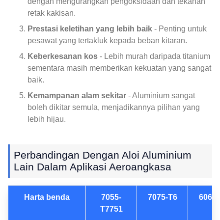
dengan mengurangkan pengoksidaan dan tekanan
retak kakisan.
Prestasi keletihan yang lebih baik
- Penting untuk
pesawat yang tertakluk kepada beban kitaran.
Keberkesanan kos
- Lebih murah daripada titanium
sementara masih memberikan kekuatan yang sangat
baik.
Kemampanan alam sekitar
- Aluminium sangat
boleh dikitar semula, menjadikannya pilihan yang
lebih hijau.
Perbandingan Dengan Aloi Aluminium
Lain Dalam Aplikasi Aeroangkasa
Harta benda
7055-
7075-T6
6061-
T7751