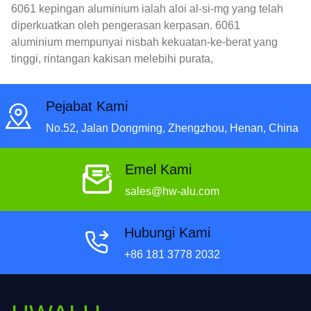
6061 kepingan aluminium ialah aloi al-si-mg yang telah
diperkuatkan oleh pengerasan kerpasan. 6061
aluminium mempunyai nisbah kekuatan-ke-berat yang
tinggi, rintangan kakisan melebihi purata,
kebolehmesinan yang baik, dan sangat sesuai untuk
kimpalan.
Pejabat Kami
No.52, Jalan Dongming, Zhengzhou, Henan, China
Emel Kami
sales@hw-alu.com
Hubungi Kami
+86 181 3778 2032