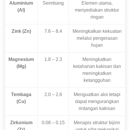
Aluminium
Seimbang
Elemen utama,
(Al)
menyediakan struktur
ringan
Zink (Zn)
7.6 – 8.4
Meningkatkan kekuatan
melalui pengerasan
hujan
Magnesium
1.8 – 2.3
Meningkatkan
(Mg)
ketahanan kakisan dan
meningkatkan
ketangguhan
Tembaga
2.0 – 2.6
Menguatkan aloi tetapi
(Cu)
dapat mengurangkan
rintangan kakisan
Zirkonium
0.08 – 0.15
Menapis struktur bijirin
(Zr)
untuk sifat mekanikal