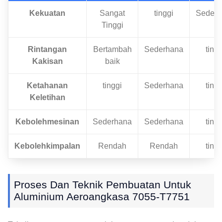
Kekuatan
Sangat
tinggi
Sederh
Tinggi
Rintangan
Bertambah
Sederhana
tingg
Kakisan
baik
Ketahanan
tinggi
Sederhana
tingg
Keletihan
Kebolehmesinan
Sederhana
Sederhana
tingg
Kebolehkimpalan
Rendah
Rendah
tingg
Proses Dan Teknik Pembuatan Untuk
Aluminium Aeroangkasa 7055-T7751