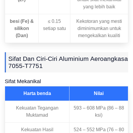
yang lebih baik
besi (Fe) &
≤ 0.15
Kekotoran yang mesti
silikon
setiap satu
diminimumkan untuk
(Dan)
mengekalkan kualiti
Sifat Dan Ciri-Ciri Aluminium Aeroangkasa
7055-T7751
Sifat Mekanikal
Harta benda
Nilai
Kekuatan Tegangan
593 – 608 MPa (86 – 88
Muktamad
ksi)
Kekuatan Hasil
524 – 552 MPa (76 – 80