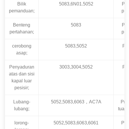
Bilik
5083,6N01.5052
Pla
pemanduan;
prof
Benteng
5083
Pla
pertahanan;
prof
cerobong
5083,5052
Pla
asap;
Penyaduran
3003,3004,5052
Pla
atas dan sisi
kapal luar
pesisir;
Lubang-
5052,5083,6063，AC7A
Profi
lubang;
tuan
lorong-
5052,5083,6063,6061
Prof