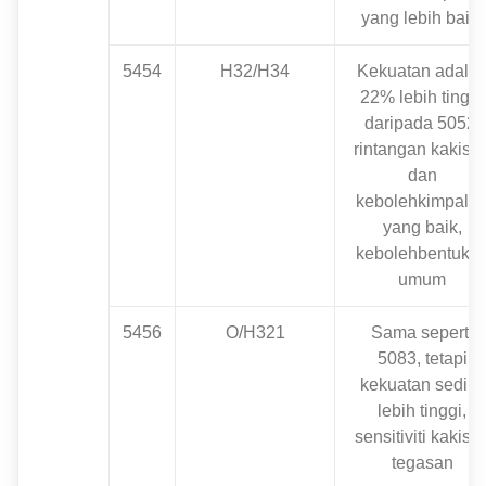
yang lebih baik.
5454
H32/H34
Kekuatan adala
22% lebih tinggi
daripada 5052,
rintangan kakisa
dan
kebolehkimpala
yang baik,
kebolehbentuka
umum
5456
O/H321
Sama seperti
5083, tetapi
kekuatan sedikit
lebih tinggi,
sensitiviti kakisa
tegasan