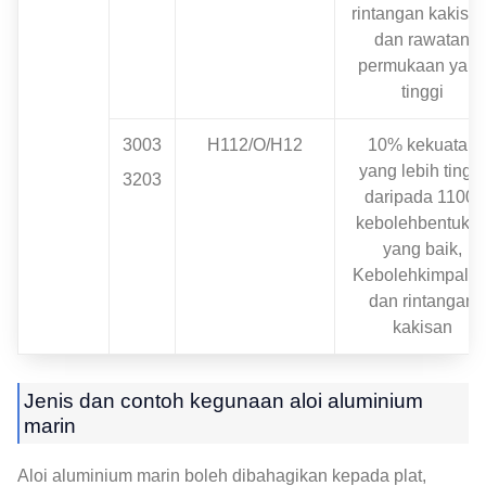
rintangan kakisan
dan rawatan
permukaan yan
tinggi
3003
H112/O/H12
10% kekuatan
yang lebih tinggi
3203
daripada 1100,
kebolehbentuka
yang baik,
Kebolehkimpalan
dan rintangan
kakisan
Jenis dan contoh kegunaan aloi aluminium
marin
Aloi aluminium marin boleh dibahagikan kepada plat,