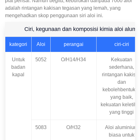
plat perisai. Namun begitu, keburukan daripada 7000 aloi
adalah rintangan kakisan tegasan yang lemah, yang
mengehadkan skop penggunaan siri aloi ini.
Ciri, kegunaan dan komposisi kimia aloi alum
kategori
Aloi
perangai
ciri-ciri
Untuk
5052
O/H14/H34
Kekuatan
badan
sederhana,
kapal
rintangan kakisa
dan
kebolehbentuka
yang baik,
kekuatan keletih
yang tinggi
5083
O/H32
Aloi aluminium
biasa untuk