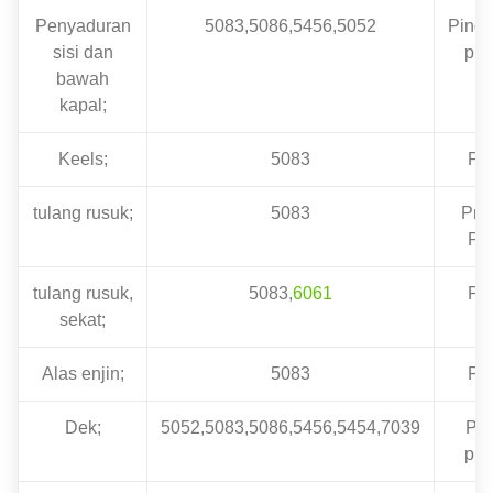
Penyaduran
5083,5086,5456,5052
Pingg
sisi dan
prof
bawah
kapal;
Keels;
5083
Pla
tulang rusuk;
5083
Profi
Pla
tulang rusuk,
5083,
6061
Pla
sekat;
Alas enjin;
5083
Pla
Dek;
5052,5083,5086,5456,5454,7039
Pla
prof