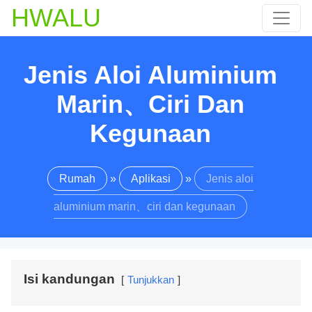
HWALU
Jenis Aloi Aluminium
Marin、ciri Dan
Kegunaan
Rumah
»
Aplikasi
»
Jenis aloi
aluminium marin、ciri dan kegunaan
Isi kandungan
Tunjukkan