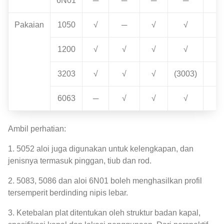
6N01
─
─
─
─
Pakaian
1050
√
─
√
√
1200
√
√
√
√
3203
√
√
√
(3003)
6063
─
√
√
√
Ambil perhatian:
1. 5052 aloi juga digunakan untuk kelengkapan, dan
jenisnya termasuk pinggan, tiub dan rod.
2. 5083, 5086 dan aloi 6N01 boleh menghasilkan profil
tersemperit berdinding nipis lebar.
3. Ketebalan plat ditentukan oleh struktur badan kapal,