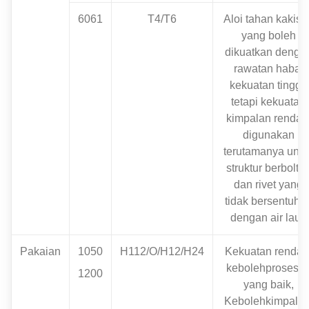
6061
T4/T6
Aloi tahan kakisa
yang boleh
dikuatkan denga
rawatan haba,
kekuatan tinggi,
tetapi kekuatan
kimpalan rendah
digunakan
terutamanya untu
struktur berbolte
dan rivet yang
tidak bersentuha
dengan air laut.
Pakaian
1050
H112/O/H12/H24
Kekuatan rendah
kebolehprosesa
1200
yang baik,
Kebolehkimpalan