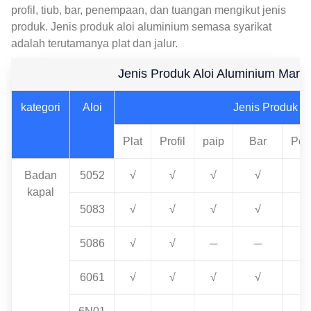
profil, tiub, bar, penempaan, dan tuangan mengikut jenis
produk. Jenis produk aloi aluminium semasa syarikat
adalah terutamanya plat dan jalur.
Jenis Produk Aloi Aluminium Marin
kategori
Aloi
Jenis Produk
Plat
Profil
paip
Bar
Pem
Badan
5052
√
√
√
√
kapal
5083
√
√
√
√
5086
√
√
─
─
6061
√
√
√
√