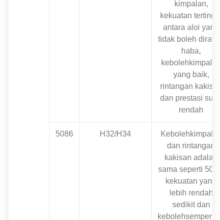
kimpalan,
kekuatan tertingg
antara aloi yang
tidak boleh diraw
haba,
kebolehkimpala
yang baik,
rintangan kakisa
dan prestasi suh
rendah
5086
H32/H34
Kebolehkimpala
dan rintangan
kakisan adalah
sama seperti 508
kekuatan yang
lebih rendah
sedikit dan
kebolehsemperit