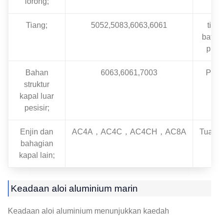
lorong;
Tiang;
5052,5083,6063,6061
tiub
bata
prof
Bahan
6063,6061,7003
Prof
struktur
kapal luar
pesisir;
Enjin dan
AC4A，AC4C，AC4CH，AC8A
Tuan
bahagian
kapal lain;
Keadaan aloi aluminium marin
Keadaan aloi aluminium menunjukkan kaedah