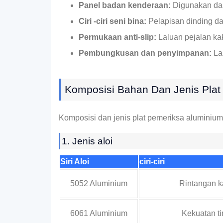
Panel badan kenderaan:
Digunakan dalam
Ciri -ciri seni bina:
Pelapisan dinding dan
Permukaan anti-slip:
Laluan pejalan kak
Pembungkusan dan penyimpanan:
Lap
Komposisi Bahan Dan Jenis Plat
Komposisi dan jenis plat pemeriksa aluminiu
1. Jenis aloi
Siri Aloi
ciri-ciri
5052 Aluminium
Rintangan k
6061 Aluminium
Kekuatan ti