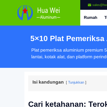
sales@hw
Rumah
T
5×10 Plat Pemeriksa
Plat pemeriksa aluminium premium 5x
lantai, kotak alat, dan platform perind
Isi kandungan
Tunjukkan
Cari ketahanan: Terok