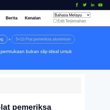
Berita
Kenalan
Edit Terjemahan
og
»
5×10 Plat pemeriksa aluminium
 permukaan bukan slip-ideal untuk
plat pemeriksa