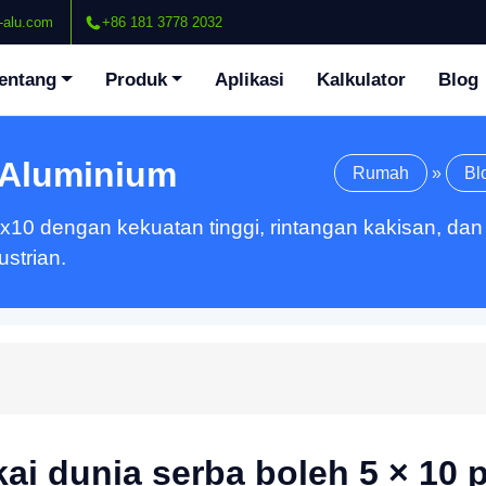
-alu.com
+86 181 3778 2032
entang
Produk
Aplikasi
Kalkulator
Blog
 Aluminium
Rumah
»
Bl
10 dengan kekuatan tinggi, rintangan kakisan, dan
ustrian.
ai dunia serba boleh 5 × 10 