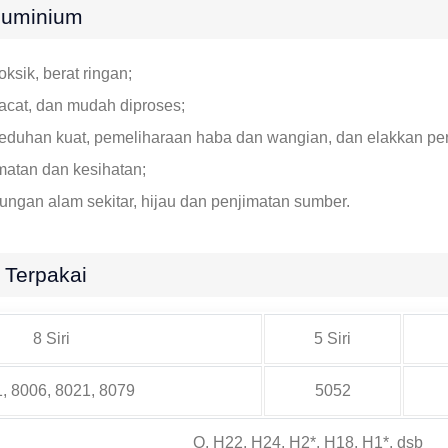
Aluminium
sik, berat ringan;
acat, dan mudah diproses;
 teduhan kuat, pemeliharaan haba dan wangian, dan elakkan p
amatan dan kesihatan;
ndungan alam sekitar, hijau dan penjimatan sumber.
 Terpakai
8 Siri
5 Siri
, 8006, 8021, 8079
5052
O, H22, H24, H2*, H18, H1*, dsb