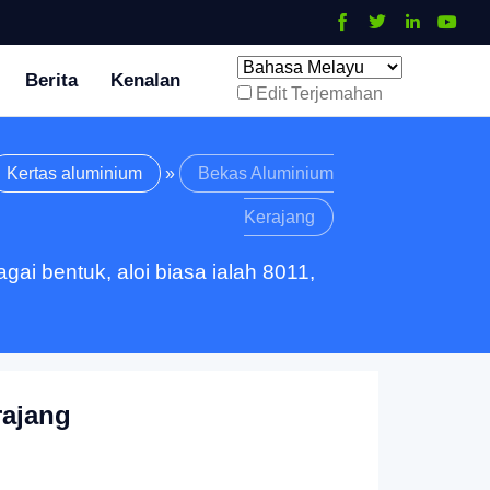
Berita
Kenalan
Edit Terjemahan
Kertas aluminium
»
Bekas Aluminium
Kerajang
gai bentuk, aloi biasa ialah 8011,
rajang