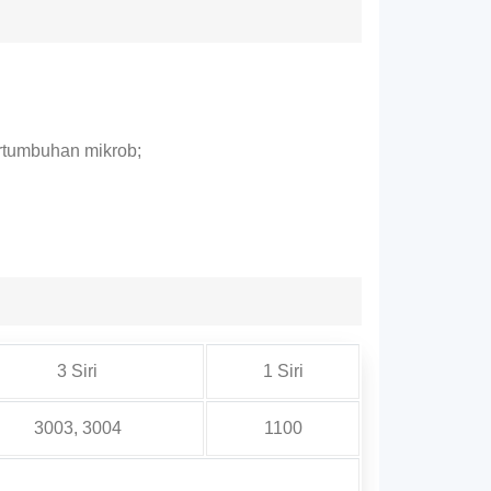
ertumbuhan mikrob;
3 Siri
1 Siri
3003, 3004
1100