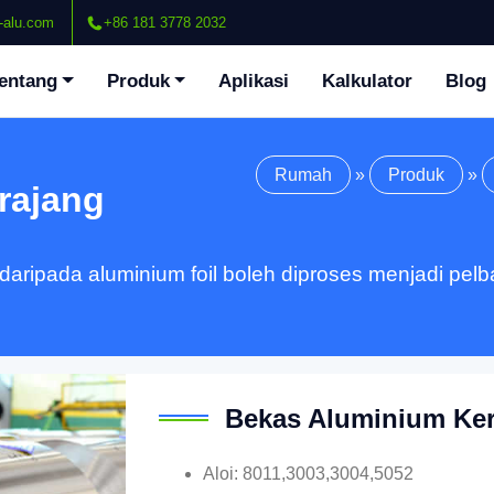
-alu.com
+86 181 3778 2032
entang
Produk
Aplikasi
Kalkulator
Blog
Rumah
»
Produk
»
rajang
daripada aluminium foil boleh diproses menjadi pelba
Bekas Aluminium Ke
Aloi: 8011,3003,3004,5052