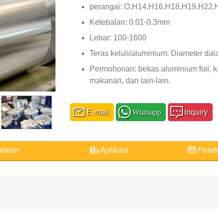
perangai: O,H14,H16,H18,H19,H22
Ketebalan: 0.01-0.3mm
Lebar: 100-1600
Teras keluli/aluminium: Diameter d
Permohonan: bekas aluminium foil, k
makanan, dan lain-lain.
E-mail
Wtatsapp
Inquiry
alatan
Aplikasi
Pemb