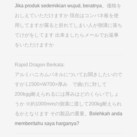
Jika produk sedemikian wujud, beratnya、
価格を
おしえていただけますか 現在はコンパネ板を使
用してますが腐ると折れてしまい人が側溝に落ち
てけがをしてます 出来ましたらメールでお返事
をいただけますか
Rapid Dragon Berkata:
アルミハニカムパネルについてお聞きしたいので
すが L1500×W700×厚み で曲げに対して
200kgg耐えられるには厚みはどのくらいでしょ
うか ※約1000mmの側溝に渡して200kg耐えられ
るかとなります その製品の重量
、Bolehkah anda
memberitahu saya harganya?