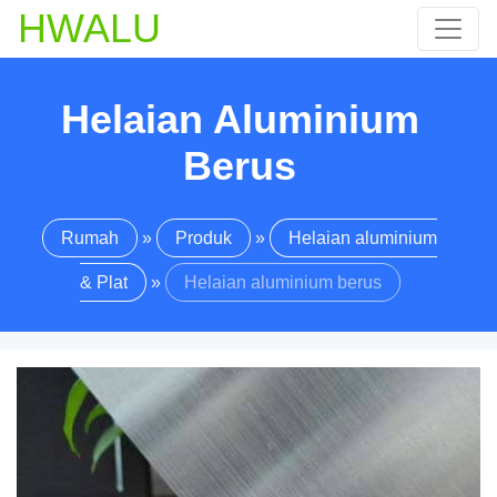
HWALU
Helaian Aluminium
Berus
Rumah
»
Produk
»
Helaian aluminium
& Plat
»
Helaian aluminium berus