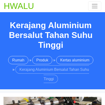
HWALU
Kerajang Aluminium
Bersalut Tahan Suhu
Tinggi
Rumah
»
Produk
»
Kertas aluminium
»
Kerajang Aluminium Bersalut Tahan Suhu
Tinggi