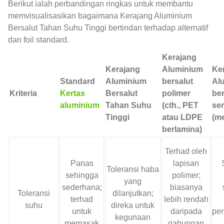
Berikut ialah perbandingan ringkas untuk membantu
memvisualisasikan bagaimana Kerajang Aluminium
Bersalut Tahan Suhu Tinggi bertindan terhadap alternatif
dan foil standard.
Kerajang
Kerajang
Aluminium
Ke
Standard
Aluminium
bersalut
Al
Kriteria
Kertas
Bersalut
polimer
ber
aluminium
Tahan Suhu
(cth., PET
se
Tinggi
atau LDPE
(m
berlamina)
Terhad oleh
Panas
lapisan
Toleransi haba
sehingga
polimer;
yang
sederhana;
biasanya
Toleransi
dilanjutkan;
terhad
lebih rendah
suhu
direka untuk
untuk
daripada
per
kegunaan
memasak
gabungan