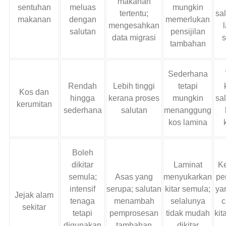
makanan
sentuhan
meluas
mungkin
tertentu;
sa
makanan
dengan
memerlukan
mengesahkan
salutan
pensijilan
data migrasi
s
tambahan
Sederhana
Rendah
Lebih tinggi
tetapi
Kos dan
hingga
kerana proses
mungkin
sa
kerumitan
sederhana
salutan
menanggung
kos lamina
Boleh
dikitar
Laminat
Ke
semula;
Asas yang
menyukarkan
pe
intensif
serupa; salutan
kitar semula;
yan
Jejak alam
tenaga
menambah
selalunya
c
sekitar
tetapi
pemprosesan
tidak mudah
kit
digunakan
tambahan
dikitar