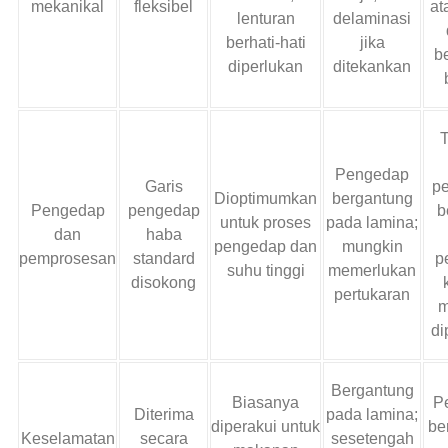
mekanikal
fleksibel
at
lenturan
delaminasi
berhati-hati
jika
b
diperlukan
ditekankan
T
Pengedap
Garis
p
Dioptimumkan
bergantung
Pengedap
pengedap
b
untuk proses
pada lamina;
dan
haba
pengedap dan
mungkin
pemprosesan
standard
p
suhu tinggi
memerlukan
disokong
pertukaran
m
di
Bergantung
Biasanya
Pe
Diterima
pada lamina;
diperakui untuk
be
Keselamatan
secara
sesetengah