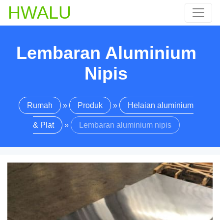
HWALU
Lembaran Aluminium
Nipis
Rumah
»
Produk
»
Helaian aluminium
& Plat
»
Lembaran aluminium nipis