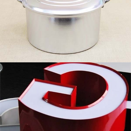
Premium 1000 jalur aluminium poliester siri untuk
fabrikasi surat saluran. Ringan, tahan karat, dan
mudah dibengkokkan dengan pengekalan warna
yang sangat baik untuk papan tanda dalaman dan
luaran.
Kerajang aluminium pembungkusan
farmaseutikal
Kerajang aluminium pembungkusan farmaseutikal
adalah sejenis kerajang aluminium yang digunakan
untuk membungkus pelbagai produk farmaseutikal
seperti tablet., kapsul, pil, dan serbuk.