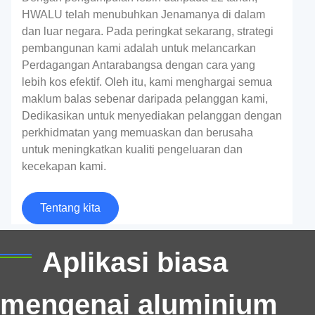
HWALU telah menubuhkan Jenamanya di dalam
dan luar negara. Pada peringkat sekarang, strategi
pembangunan kami adalah untuk melancarkan
Perdagangan Antarabangsa dengan cara yang
lebih kos efektif. Oleh itu, kami menghargai semua
maklum balas sebenar daripada pelanggan kami,
Dedikasikan untuk menyediakan pelanggan dengan
perkhidmatan yang memuaskan dan berusaha
untuk meningkatkan kualiti pengeluaran dan
Aluminium Gred Pesawat
kecekapan kami.
Aluminium gred pesawat adalah aloi aluminium ubah
Tentang kita
bentuk kekuatan super tinggi, yang digunakan secara
meluas dalam industri penerbangan.
Aplikasi biasa
mengenai aluminium