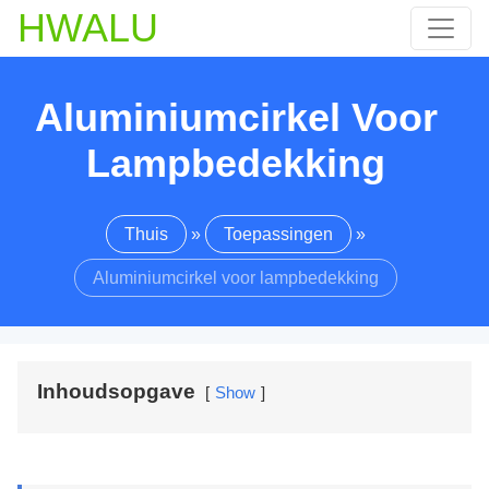
HWALU
Aluminiumcirkel Voor
Lampbedekking
Thuis
»
Toepassingen
»
Aluminiumcirkel voor lampbedekking
Inhoudsopgave
Show