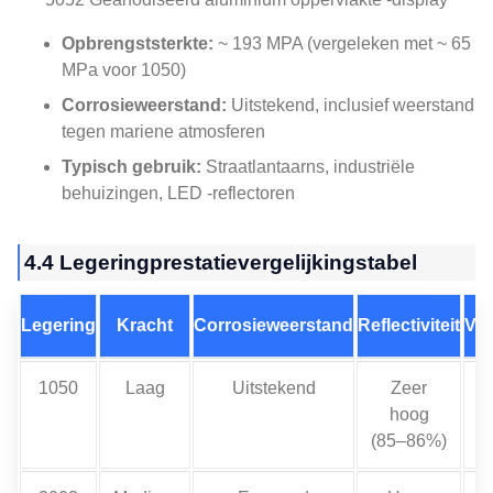
Opbrengststerkte:
~ 193 MPA (vergeleken met ~ 65
MPa voor 1050)
Corrosieweerstand:
Uitstekend, inclusief weerstand
tegen mariene atmosferen
Typisch gebruik:
Straatlantaarns, industriële
behuizingen, LED -reflectoren
4.4 Legeringprestatievergelijkingstabel
Legering
Kracht
Corrosieweerstand
Reflectiviteit
Ve
1050
Laag
Uitstekend
Zeer
hoog
(85–86%)