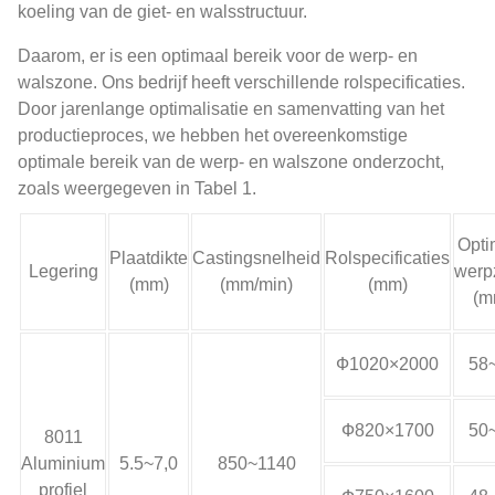
koeling van de giet- en walsstructuur.
Daarom, er is een optimaal bereik voor de werp- en
walszone. Ons bedrijf heeft verschillende rolspecificaties.
Door jarenlange optimalisatie en samenvatting van het
productieproces, we hebben het overeenkomstige
optimale bereik van de werp- en walszone onderzocht,
zoals weergegeven in Tabel 1.
Opti
Plaatdikte
Castingsnelheid
Rolspecificaties
Legering
werp
(mm)
(mm/min)
(mm)
(m
Ф1020×2000
58
Ф820×1700
50
8011
Aluminium
5.5~7,0
850~1140
profiel