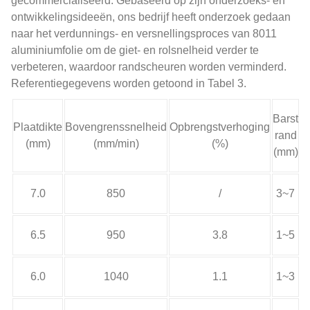
gecommercialiseerd. Gebaseerd op zijn onderzoeks- en
ontwikkelingsideeën, ons bedrijf heeft onderzoek gedaan
naar het verdunnings- en versnellingsproces van 8011
aluminiumfolie om de giet- en rolsnelheid verder te
verbeteren, waardoor randscheuren worden verminderd.
Referentiegegevens worden getoond in Tabel 3.
Barst
Plaatdikte
Bovengrenssnelheid
Opbrengstverhoging
rand
(mm)
(mm/min)
(%)
(mm)
7.0
850
/
3~7
6.5
950
3.8
1~5
6.0
1040
1.1
1~3