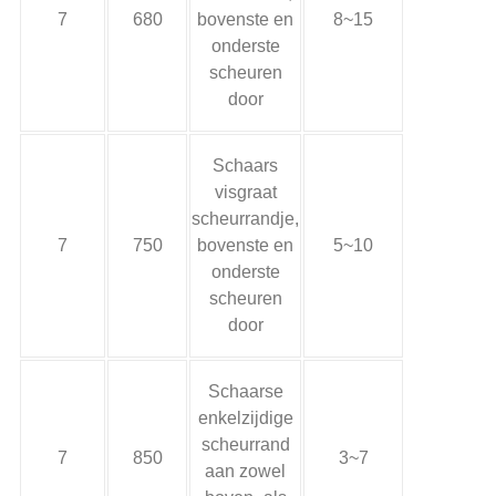
7
680
bovenste en
8~15
onderste
scheuren
door
Schaars
visgraat
scheurrandje,
7
750
bovenste en
5~10
onderste
scheuren
door
Schaarse
enkelzijdige
scheurrand
7
850
3~7
aan zowel