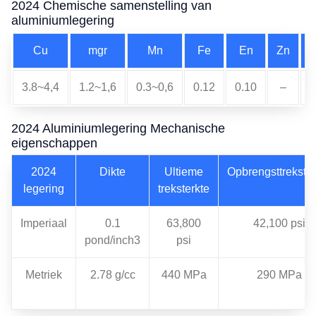
2024 Chemische samenstelling van
aluminiumlegering
Cu
mgr
Mn
Fe
En
Zn
3.8~4,4
1.2~1,6
0.3~0,6
0.12
0.10
–
0
2024 Aluminiumlegering Mechanische
eigenschappen
2024
Dikte
Ultieme
Opbrengsttrekster
legering
treksterkte
Imperiaal
0.1
63,800
42,100 psi
pond/inch3
psi
Metriek
2.78 g/cc
440 MPa
290 MPa