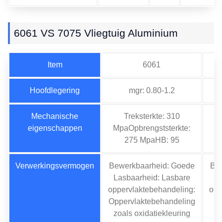
6061 VS 7075 Vliegtuig Aluminium
Item
6061
Hoofdlegering
mgr: 0.80-1.2
Mechanische
Treksterkte: 310
eigenschappen
MpaOpbrengststerkte:
Mp
275 MpaHB: 95
Verwerkingsvermogen
Bewerkbaarheid: Goede
Be
Lasbaarheid: Lasbare
L
oppervlaktebehandeling:
opp
Oppervlaktebehandeling
He
zoals oxidatiekleuring