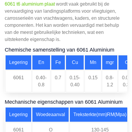
6061 t6 aluminium plaat
wordt vaak gebruikt bij de
vervaardiging van landingsplatforms voor vliegtuigen,
carrosserieën van vrachtwagens, kaders, en structurele
componenten. Het kan worden vervaardigd met behulp
van de meest gebruikelijke technieken, wat een
uitstekende eigenschap is.
Chemische samenstelling van 6061 Aluminium
Legering
En
Fe
Cu
Mn
mgr
Cr
6061
0.40-
0.7
0.15-
0.15
0.8-
0.04
0.8
0.40
1.2
0.35
Mechanische eigenschappen van 6061 Aluminium
Legering
Woedeaanval
Treksterkte(mm)RM(Mpa)
6061
O
130-145