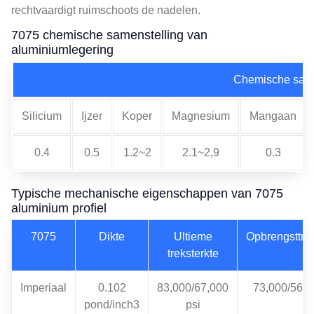
rechtvaardigt ruimschoots de nadelen.
7075 chemische samenstelling van
aluminiumlegering
Chemische sam
Silicium
Ijzer
Koper
Magnesium
Mangaan
0.4
0.5
1.2~2
2.1~2,9
0.3
Typische mechanische eigenschappen van 7075
aluminium profiel
7075
Dikte
Ultieme
Opbrengsttrek
treksterkte
Imperiaal
0.102
83,000/67,000
73,000/56,0
pond/inch3
psi