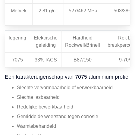
Metriek
2.81 g/cc
527/462 MPa
503/386 
legering
Elektrische
Hardheid
Rek bij
geleiding
Rockwell/Brinell
breukpercen
7075
33% IACS
B87/150
9-70/8
Een karaktereigenschap van 7075 aluminium profiel
Slechte vervormbaarheid of verwerkbaarheid
Slechte lasbaarheid
Redelijke bewerkbaarheid
Gemiddelde weerstand tegen corrosie
Warmtebehandeld