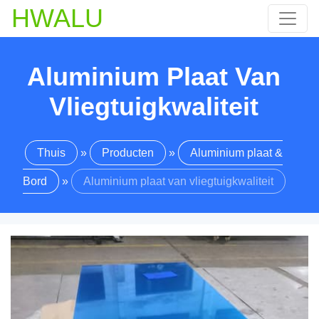
HWALU
Aluminium Plaat Van
Vliegtuigkwaliteit
Thuis
»
Producten
»
Aluminium plaat &
Bord
»
Aluminium plaat van vliegtuigkwaliteit