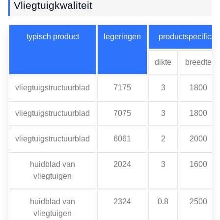
Vliegtuigkwaliteit
typisch product
legeringen
productspecificat
dikte
breedte
vliegtuigstructuurblad
7175
3
1800
vliegtuigstructuurblad
7075
3
1800
vliegtuigstructuurblad
6061
2
2000
huidblad van
2024
3
1600
vliegtuigen
huidblad van
2324
0.8
2500
vliegtuigen