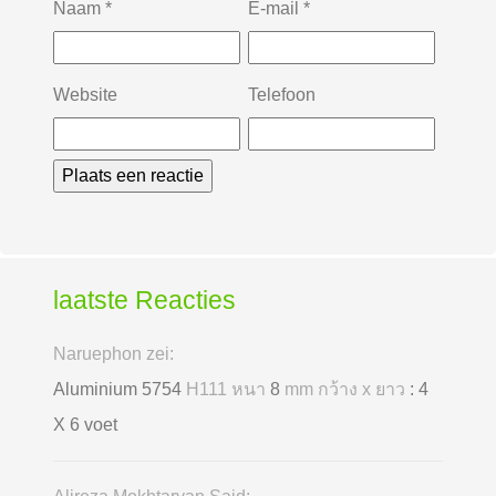
Naam
*
E-mail
*
Website
Telefoon
laatste Reacties
Naruephon zei:
Aluminium 5754
H111 หนา
8
mm กว้าง x ยาว
: 4
X 6 voet