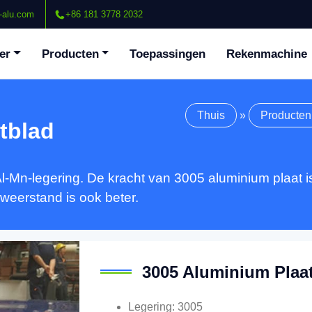
-alu.com
+86 181 3778 2032
er
Producten
Toepassingen
Rekenmachine
Thuis
»
Producten
tblad
Al-Mn-legering. De kracht van 3005 aluminium plaat
weerstand is ook beter.
3005 Aluminium Plaa
Legering: 3005