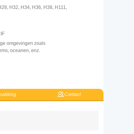
H28, H32, H34, H36, H38, H111,
IF
tige omgevingen zoals
dems, oceanen, enz.
pakking
Contact