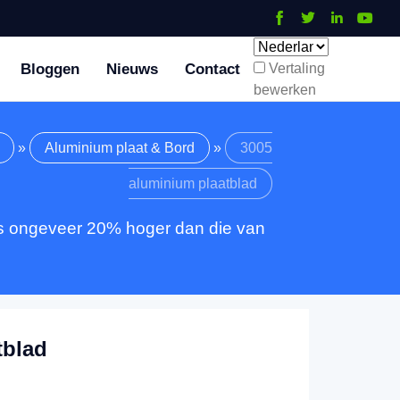
Bloggen
Nieuws
Contact
Vertaling
bewerken
»
Aluminium plaat & Bord
»
3005
aluminium plaatblad
 is ongeveer 20% hoger dan die van
tblad