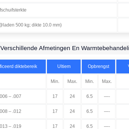
fschuifsterkte
(@laden 500 kg; dikte 10.0 mm)
Verschillende Afmetingen En Warmtebehandel
iceerd diktebereik
Ultiem
Opbrengst
Min.
Max.
Min.
Max.
.006 – .007
17
24
6.5
—-
.008 – .012
17
24
6.5
—-
.013 – .019
17
24
6.5
—-