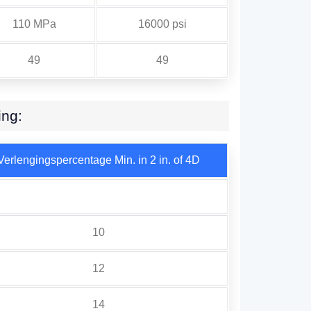
110 MPa
16000 psi
49
49
ing:
Verlengingspercentage Min. in 2 in. of 4D
10
12
14