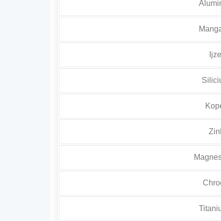
Alumin
Manga
Ijz
Silic
Kope
Zin
Magnes
Chro
Titani