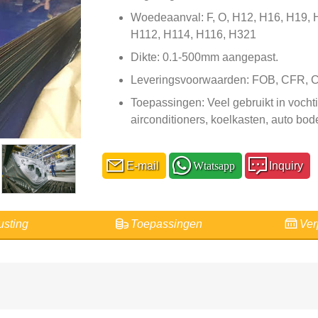
Woedeaanval: F, O, H12, H16, H19, 
H112, H114, H116, H321
Dikte: 0.1-500mm aangepast.
Leveringsvoorwaarden: FOB, CFR, C
Toepassingen: Veel gebruikt in voch
airconditioners, koelkasten, auto bo
E-mail
Wtatsapp
Inquiry
usting
Toepassingen
Ver