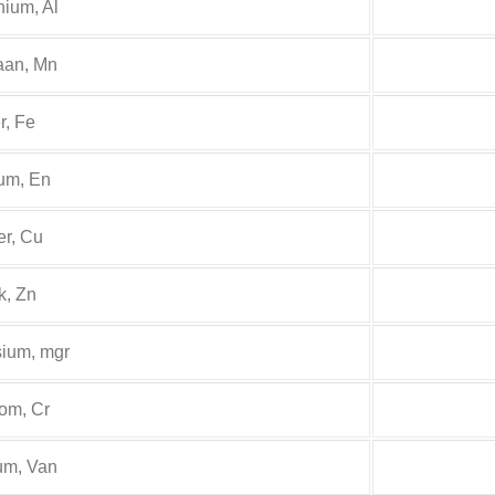
ium, Al
an, Mn
er, Fe
ium, En
r, Cu
k, Zn
ium, mgr
om, Cr
um, Van