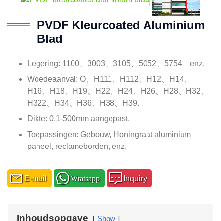
PVDF Kleurcoated Aluminium
Blad
Legering: 1100、3003、3105、5052、5754、enz.
Woedeaanval: O、H111、H112、H12、H14、
H16、H18、H19、H22、H24、H26、H28、H32、
H322、H34、H36、H38、H39.
Dikte: 0.1-500mm aangepast.
Toepassingen: Gebouw, Honingraat aluminium
paneel, reclameborden, enz.
E-mail
Wtatsapp
Inquiry
Inhoudsopgave
Show