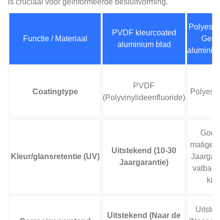
is cruciaal voor geïnformeerde besluitvorming.
Polyeste
PVDF kleurcoated
Functie / Materiaal
Geco
aluminium blad
aluminiu
PVDF
Coatingtype
Polyeste
(Polyvinylideenfluoride)
Goed 
matigen 
Uitstekend (10-30
Kleur/glansretentie (UV)
Jaargara
Jaargarantie)
vatbaar
krijt
Uitste
Uitstekend (Naar de