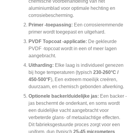
chemische voorbehandeling van het
aluminiumblad voor optimale hechting en
corrosiebescherming.
Primer -toepassing:
Een corrosieremmende
primer wordt toegepast en uitgehard.
PVDF Topcoat -applicatie:
De gekleurde
PVDF -topcoat wordt in een of meer lagen
aangebracht.
Uitharding:
Elke laag is individueel genezen
bij hoge temperaturen (typisch
230-260°C /
450-500°F
), Een extreem moeilijk creëren,
duurzaam, en chemisch gebonden afwerking.
Optionele backer/duidelijke jas:
Een backer -
jas beschermt de onderkant, en soms wordt
een duidelijke vacht aangebracht voor
verbeterde glans- of metaalachtige effecten.
Dit fabrieksgestuurde proces zorgt voor een
uniform, dun (typisch
25-45 micrometers