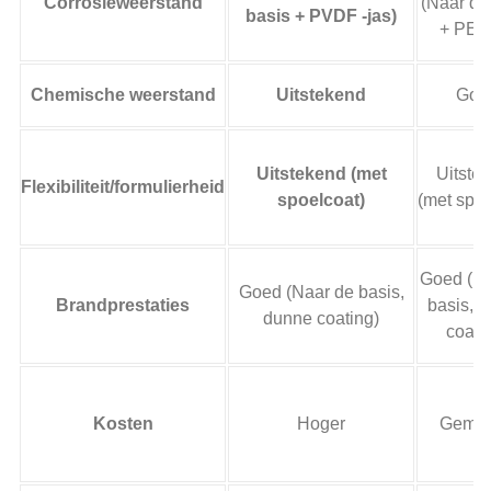
Corrosieweerstand
(Naar de
basis + PVDF -jas)
+ PE -
Chemische weerstand
Uitstekend
Goe
Uitstekend (met
Uitste
Flexibiliteit/formulierheid
spoelcoat)
(met spoe
Goed (Na
Goed (Naar de basis,
Brandprestaties
basis, 
dunne coating)
coati
Kosten
Hoger
Gemat