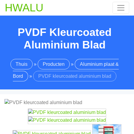
HWALU
PVDF Kleurcoated
Aluminium Blad
Thuis
»
Producten
»
Aluminium plaat &
Bord
»
PVDF kleurcoated aluminium blad