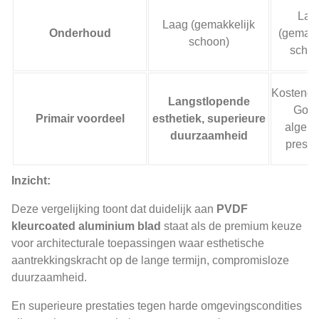
Laa
Laag (gemakkelijk
Onderhoud
(gemakk
schoon)
schoo
Kosteneff
Langstlopende
Goe
Primair voordeel
esthetiek, superieure
algem
duurzaamheid
presta
Inzicht:
Deze vergelijking toont dat duidelijk aan
PVDF
kleurcoated aluminium blad
staat als de premium keuze
voor architecturale toepassingen waar esthetische
aantrekkingskracht op de lange termijn, compromisloze
duurzaamheid.
En superieure prestaties tegen harde omgevingscondities