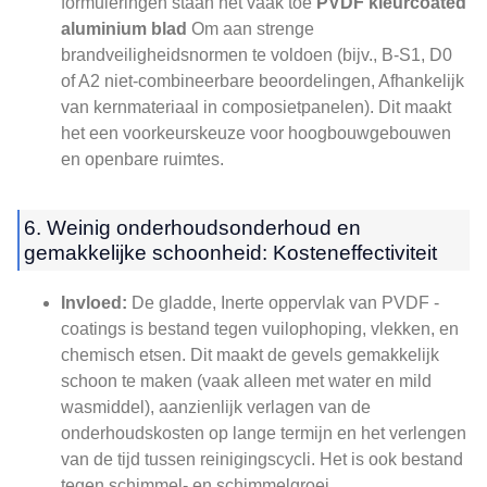
formuleringen staan ​​het vaak toe
PVDF kleurcoated
aluminium blad
Om aan strenge
brandveiligheidsnormen te voldoen (bijv., B-S1, D0
of A2 niet-combineerbare beoordelingen, Afhankelijk
van kernmateriaal in composietpanelen). Dit maakt
het een voorkeurskeuze voor hoogbouwgebouwen
en openbare ruimtes.
6. Weinig onderhoudsonderhoud en
gemakkelijke schoonheid: Kosteneffectiviteit
Invloed:
De gladde, Inerte oppervlak van PVDF -
coatings is bestand tegen vuilophoping, vlekken, en
chemisch etsen. Dit maakt de gevels gemakkelijk
schoon te maken (vaak alleen met water en mild
wasmiddel), aanzienlijk verlagen van de
onderhoudskosten op lange termijn en het verlengen
van de tijd tussen reinigingscycli. Het is ook bestand
tegen schimmel- en schimmelgroei.