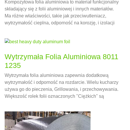
Kompozytowa folia aluminiowa to materiał funkcjonalny
składający się z folii aluminiowej i innych materiałów.
Ma różne właściwości, takie jak przeciwutleniacz,
wytrzymałość cieplna, odporność na korozję, i izolacji
cieplnej
Wytrzymała Folia Aluminiowa 8011
1235
Wytrzymała folia aluminiowa zapewnia dodatkową
wytrzymałość i odporność na rozdarcie. Wielu kucharzy
używa go do pieczenia, Grillowania, i przechowywania.
Większość rolek folii oznaczonych "Ciężkich" są
pomiędzy 0.0008" i 0.001" gruby, co stanowi w
przybliżeniu 0,02032-0,0254 mm w jednostkach
krajowych