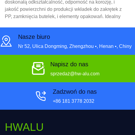
doskonałą odkształcalność, odporność na korozję, i
jakość powierzchni do produkcji wkładek do zakrętek z
PP, zamknięcia butelek, i elementy opakowań. Idealny
do jedzenia, napój, i zastosowań farmaceutycznych.
Nasze biuro
Nr 52, Ulica Dongming, Zhengzhou •, Henan •, Chiny
Napisz do nas
sprzedaż@hw-alu.com
Zadzwoń do nas
+86 181 3778 2032
HWALU