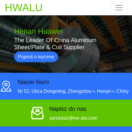
HWALU
Henan Huawei
The Leader Of China Aluminum
Sheet/Plate & Coil Supplier
Poproś o wycenę
Nasze biuro
Nr 52, Ulica Dongming, Zhengzhou •, Henan •, Chiny
Napisz do nas
sprzedaż@hw-alu.com