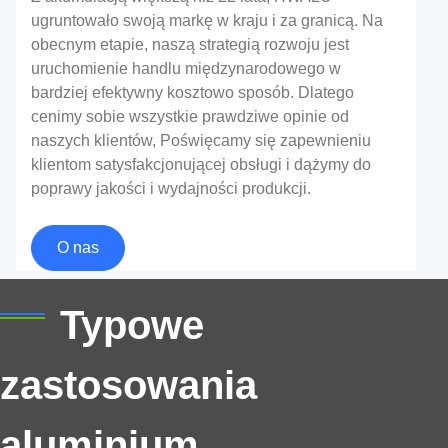
ugruntowało swoją markę w kraju i za granicą. Na
obecnym etapie, naszą strategią rozwoju jest
uruchomienie handlu międzynarodowego w
bardziej efektywny kosztowo sposób. Dlatego
cenimy sobie wszystkie prawdziwe opinie od
naszych klientów, Poświęcamy się zapewnieniu
klientom satysfakcjonującej obsługi i dążymy do
poprawy jakości i wydajności produkcji.
3003 Cewka aluminiowa H14 dla litowej
O nas
skorupy akumulatorowej
Typowe
Odkrywać korzyści z 3003 Cewka aluminiowa H14
8011 Folia aluminiowa H18 do pakowania
dla litowej skorupy akumulatorowej. Lekki, formalny, i
w blistry
zastosowania
odporne na korozję-idealne dla EV, cylindryczny, i
osłony komórek pryzmatycznych.
Odkryj wyjątkową wydajność 8011 Folia aluminiowa
aluminium