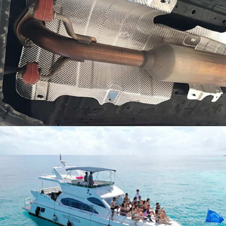
Aluminium klasy morskiej odnosi się do aluminium,
które może wytrzymać długotrwałą korozję w wodzie
morskiej, a kute stopy aluminium klasy morskiej na
ogół zawierają aluminium-magnez (Al-Mg) stopy
aluminium-magnez-krzem (Al-Mg-Si) stopy.