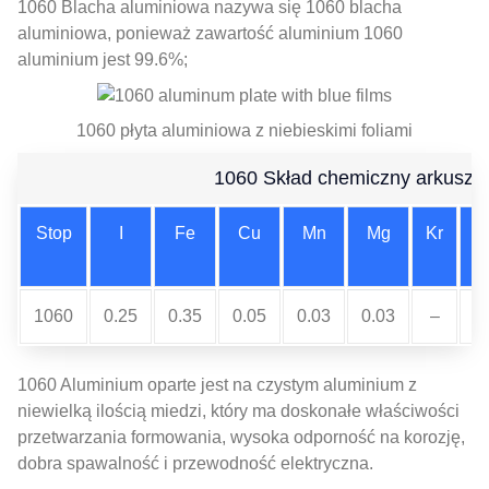
1060 Blacha aluminiowa nazywa się 1060 blacha
aluminiowa, ponieważ zawartość aluminium 1060
aluminium jest 99.6%;
1060 płyta aluminiowa z niebieskimi foliami
1060 Skład chemiczny arkusza
Stop
I
Fe
Cu
Mn
Mg
Kr
1060
0.25
0.35
0.05
0.03
0.03
–
0
1060 Aluminium oparte jest na czystym aluminium z
niewielką ilością miedzi, który ma doskonałe właściwości
przetwarzania formowania, wysoka odporność na korozję,
dobra spawalność i przewodność elektryczna.