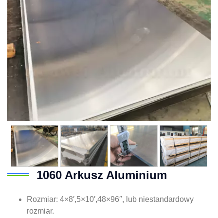
1060 Arkusz Aluminium
Rozmiar: 4×8′,5×10′,48×96″, lub niestandardowy
rozmiar.