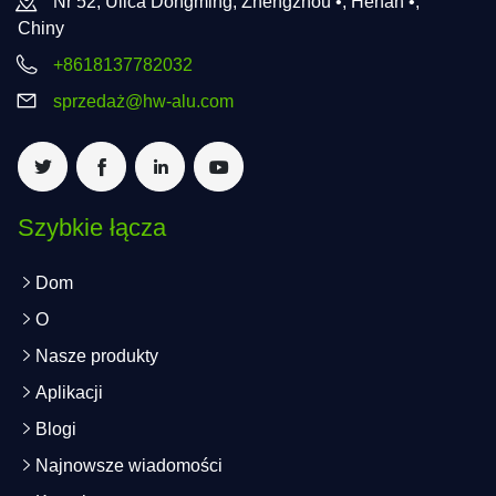
Nr 52, Ulica Dongming, Zhengzhou •, Henan •,
Chiny
+8618137782032
sprzedaż@hw-alu.com
Szybkie łącza
Dom
O
Nasze produkty
Aplikacji
Blogi
Najnowsze wiadomości