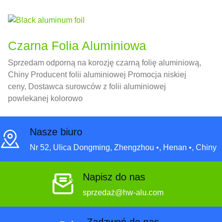
Czarna Folia Aluminiowa
Sprzedam odporną na korozję czarną folię aluminiową,
Chiny Producent folii aluminiowej Promocja niskiej
ceny, Dostawca surowców z folii aluminiowej
powlekanej kolorowo
Nasze biuro
Nr 52, Ulica Dongming, Zhengzhou •, Henan •, Chiny
Napisz do nas
sprzedaż@hw-alu.com