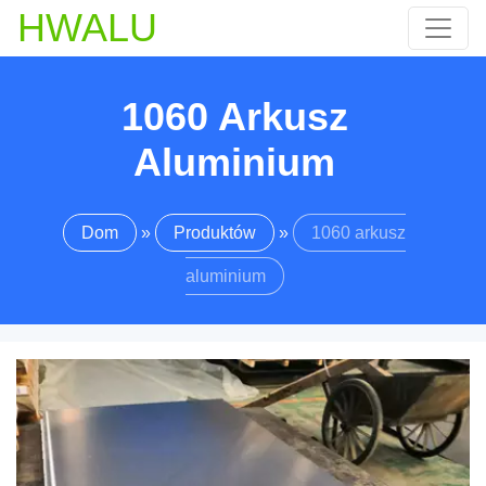
HWALU
1060 Arkusz
Aluminium
Dom
»
Produktów
»
1060 arkusz
aluminium