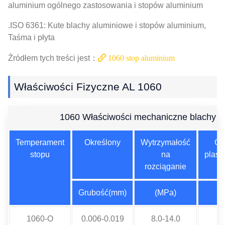
aluminium ogólnego zastosowania i stopów aluminium
.ISO 6361: Kute blachy aluminiowe i stopów aluminium,
Taśma i płyta
Źródłem tych treści jest：
1060 stop aluminium
Właściwości Fizyczne AL 1060
1060 Właściwości mechaniczne blachy a
Temperament
Określony
Wytrzymałość
Gr
stopu
na
plast
rozciąganie
Grubość(mm)
(MPa)
(
1060-O
0.006-0.019
8.0-14.0