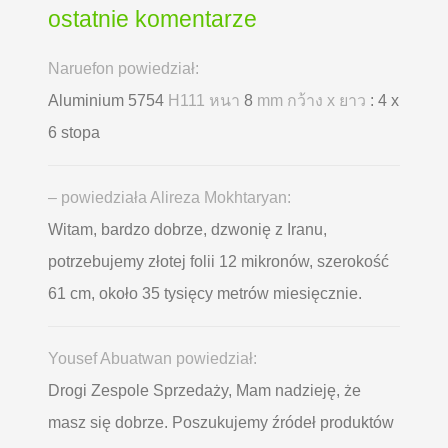
ostatnie komentarze
Naruefon powiedział:
Aluminium 5754
H111 หนา
8
mm กว้าง x ยาว
: 4 x
6 stopa
– powiedziała Alireza Mokhtaryan:
Witam, bardzo dobrze, dzwonię z Iranu,
potrzebujemy złotej folii 12 mikronów, szerokość
61 cm, około 35 tysięcy metrów miesięcznie.
Yousef Abuatwan powiedział:
Drogi Zespole Sprzedaży, Mam nadzieję, że
masz się dobrze. Poszukujemy źródeł produktów