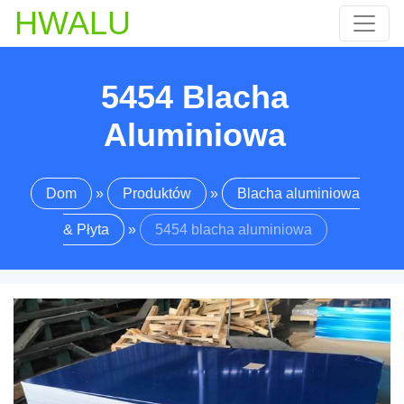
HWALU
5454 Blacha
Aluminiowa
Dom
»
Produktów
»
Blacha aluminiowa
& Płyta
»
5454 blacha aluminiowa