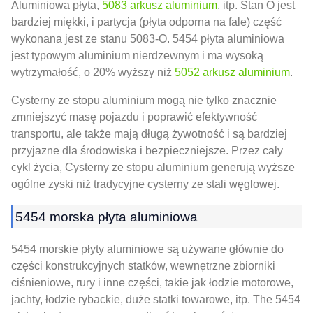
Aluminiowa płyta,
5083 arkusz aluminium
, itp. Stan O jest
bardziej miękki, i partycja (płyta odporna na fale) część
wykonana jest ze stanu 5083-O. 5454 płyta aluminiowa
jest typowym aluminium nierdzewnym i ma wysoką
wytrzymałość, o 20% wyższy niż
5052 arkusz aluminium
.
Cysterny ze stopu aluminium mogą nie tylko znacznie
zmniejszyć masę pojazdu i poprawić efektywność
transportu, ale także mają długą żywotność i są bardziej
przyjazne dla środowiska i bezpieczniejsze. Przez cały
cykl życia, Cysterny ze stopu aluminium generują wyższe
ogólne zyski niż tradycyjne cysterny ze stali węglowej.
5454 morska płyta aluminiowa
5454 morskie płyty aluminiowe są używane głównie do
części konstrukcyjnych statków, wewnętrzne zbiorniki
ciśnieniowe, rury i inne części, takie jak łodzie motorowe,
jachty, łodzie rybackie, duże statki towarowe, itp. The 5454