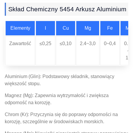
Skład Chemiczny 5454 Arkusz Aluminium
Elementy
I
Cu
Mg
Fe
Mn
Zawartość
≤0,25
≤0,10
2.4~3,0
0~0,4
0.5
～
1.0
Aluminium (Glin): Podstawowy składnik, stanowiący
większość stopu.
Magnez (Mg): Zapewnia wytrzymałość i zwiększa
odporność na korozję.
Chrom (Kr): Przyczynia się do poprawy odporności na
korozję, szczególnie w środowiskach morskich.