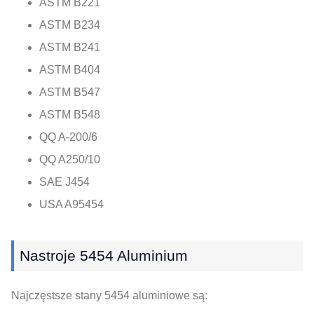
ASTM B221
ASTM B234
ASTM B241
ASTM B404
ASTM B547
ASTM B548
QQ A-200/6
QQ A250/10
SAE J454
USA A95454
Nastroje 5454 Aluminium
Najczęstsze stany 5454 aluminiowe są: