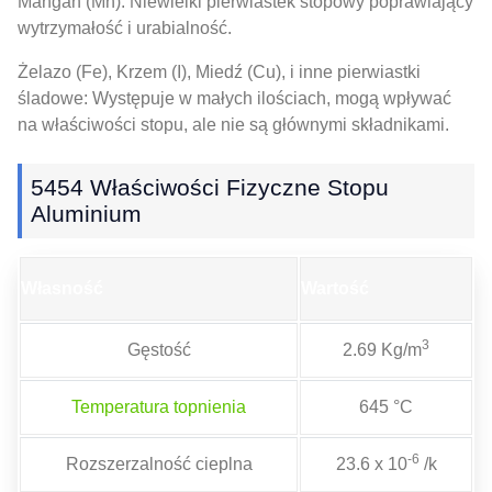
Mangan (Mn): Niewielki pierwiastek stopowy poprawiający
wytrzymałość i urabialność.
Żelazo (Fe), Krzem (I), Miedź (Cu), i inne pierwiastki
śladowe: Występuje w małych ilościach, mogą wpływać
na właściwości stopu, ale nie są głównymi składnikami.
5454 Właściwości Fizyczne Stopu
Aluminium
Własność
Wartość
3
Gęstość
2.69 Kg/m
Temperatura topnienia
645 °C
-6
Rozszerzalność cieplna
23.6 x 10
/k