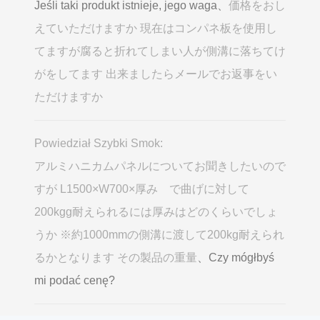
Jeśli taki produkt istnieje, jego waga、
価格をおし
えていただけますか 現在はコンパネ板を使用し
てますが腐ると折れてしまい人が側溝に落ちてけ
がをしてます 出来ましたらメールでお返事をい
ただけますか
Powiedział Szybki Smok:
アルミハニカムパネルについてお聞きしたいので
すが L1500×W700×厚み で曲げに対して
200kgg耐えられるには厚みはどのくらいでしょ
うか ※約1000mmの側溝に渡して200kg耐えられ
るかとなります その製品の重量
、Czy mógłbyś
mi podać cenę?