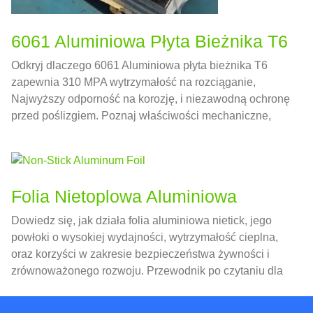
6061 Aluminiowa Płyta Bieżnika T6
Odkryj dlaczego 6061 Aluminiowa płyta bieżnika T6
zapewnia 310 MPA wytrzymałość na rozciąganie,
Najwyższy odporność na korozję, i niezawodną ochronę
przed poślizgiem. Poznaj właściwości mechaniczne,
Specyfikacje ASTM B632, wskazówki dotyczące
projektowania konstrukcji, i najlepsze praktyki
produkcyjne — wszystko w jednym autorytatywnym
odnośniku.
Folia Nietoplowa Aluminiowa
Dowiedz się, jak działa folia aluminiowa nietick, jego
powłoki o wysokiej wydajności, wytrzymałość cieplna,
oraz korzyści w zakresie bezpieczeństwa żywności i
zrównoważonego rozwoju. Przewodnik po czytaniu dla
szefów kuchni i producentów.