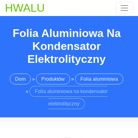
HWALU
Folia Aluminiowa Na
Kondensator
Elektrolityczny
Dom
»
Produktów
»
Folia aluminiowa
»
Folia aluminiowa na kondensator
elektrolityczny