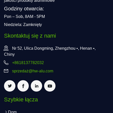
jakości produkty aluminiowe
Godziny otwarcia:
Pon – Sob, 8AM - 5PM
Niedziela: Zamknięty
Skontaktuj się z nami
Nr 52, Ulica Dongming, Zhengzhou •, Henan •,
Chiny
+8618137782032
sprzedaż@hw-alu.com
Szybkie łącza
Dom