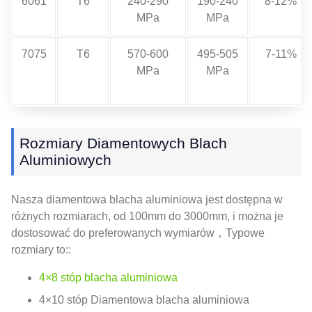
6061
T6
240-290
190-240
8-12%
MPa
MPa
7075
T6
570-600
495-505
7-11%
MPa
MPa
Rozmiary Diamentowych Blach
Aluminiowych
Nasza diamentowa blacha aluminiowa jest dostępna w
różnych rozmiarach, od 100mm do 3000mm, i można je
dostosować do preferowanych wymiarów，Typowe
rozmiary to::
4×8 stóp blacha aluminiowa
4×10 stóp Diamentowa blacha aluminiowa