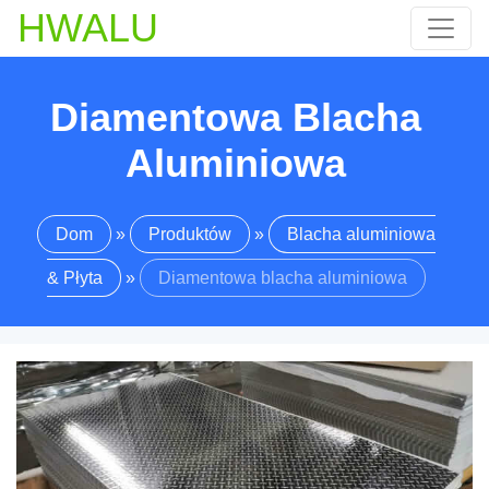
HWALU
Diamentowa Blacha
Aluminiowa
Dom
»
Produktów
»
Blacha aluminiowa
& Płyta
»
Diamentowa blacha aluminiowa