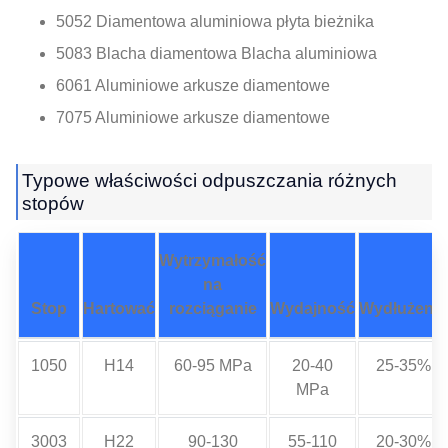
5052 Diamentowa aluminiowa płyta bieżnika
5083 Blacha diamentowa Blacha aluminiowa
6061 Aluminiowe arkusze diamentowe
7075 Aluminiowe arkusze diamentowe
Typowe właściwości odpuszczania różnych
stopów
Wytrzymałość
na
Stop
Hartować
rozciąganie
Wydajność
Wydłużenie
1050
H14
60-95 MPa
20-40
25-35%
MPa
3003
H22
90-130
55-110
20-30%