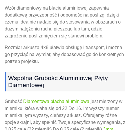
Wzór diamentowy na blacie aluminiowej zapewnia
dodatkową przyczepność i odporność na poślizg, dzięki
czemu idealnie nadaje się do stosowania w obszarach o
dużym natężeniu ruchu pieszego lub tam, gdzie
zagrożenie poślizgnięciem się stanowi problem.
Rozmiar arkusza 4×8 ułatwia obsługę i transport, i można
go przyciąć na wymiar, aby dopasować go do konkretnych
potrzeb projektu.
Wspólna Grubość Aluminiowej Płyty
Diamentowej
Grubość
Diamentowa blacha aluminiowa
jest mierzony w
mierniku, która waha się od 22 Do 16. Im wyższy numer
miernika, tym wyższy, cieńszy arkusz. Oferujemy różne
opcje skrajni, aby spełnić Twoje specyficzne wymagania, z
0.025 cale (22 miernik) Do 0.25 cale (2 miernik).
3mm