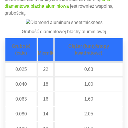
diamentowa blacha aluminiowa
jest również wspólną
grubością.
Grubość diamentowej blachy aluminiowej
Grubość
Ciężar (funty/stopy
(cale)
Miernik
kwadratowe)
0.025
22
0.63
0.040
18
1.00
0.063
16
1.60
0.080
14
2.05