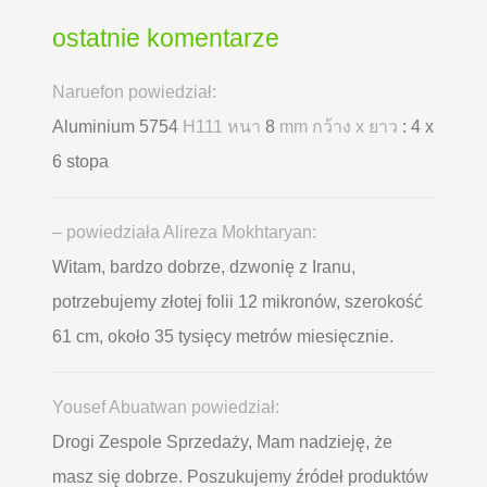
ostatnie komentarze
Naruefon powiedział:
Aluminium 5754
H111 หนา
8
mm กว้าง x ยาว
: 4 x
6 stopa
– powiedziała Alireza Mokhtaryan:
Witam, bardzo dobrze, dzwonię z Iranu,
potrzebujemy złotej folii 12 mikronów, szerokość
61 cm, około 35 tysięcy metrów miesięcznie.
Yousef Abuatwan powiedział:
Drogi Zespole Sprzedaży, Mam nadzieję, że
masz się dobrze. Poszukujemy źródeł produktów