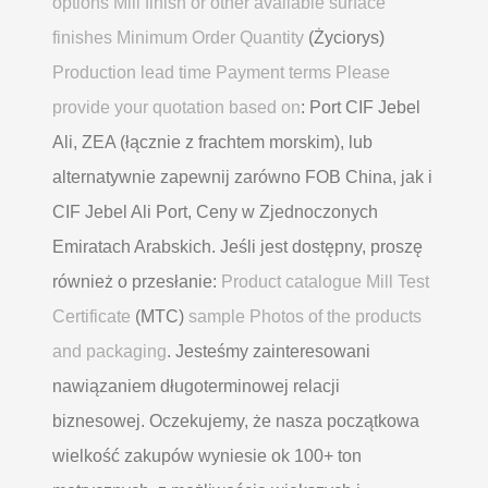
options Mill finish or other available surface
finishes Minimum Order Quantity
(Życiorys)
Production lead time Payment terms Please
provide your quotation based on
: Port CIF Jebel
Ali, ZEA (łącznie z frachtem morskim), lub
alternatywnie zapewnij zarówno FOB China, jak i
CIF Jebel Ali Port, Ceny w Zjednoczonych
Emiratach Arabskich. Jeśli jest dostępny, proszę
również o przesłanie:
Product catalogue Mill Test
Certificate
(MTC)
sample Photos of the products
and packaging
. Jesteśmy zainteresowani
nawiązaniem długoterminowej relacji
biznesowej. Oczekujemy, że nasza początkowa
wielkość zakupów wyniesie ok 100+ ton