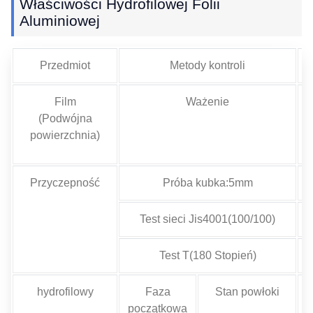
Właściwości Hydrofilowej Folii
Aluminiowej
Przedmiot
Metody kontroli
Film
Ważenie
(Podwójna
powierzchnia)
h
Przyczepność
Próba kubka:5mm
Test sieci Jis4001(100/100)
Test T(180 Stopień)
hydrofilowy
Faza
Stan powłoki
początkowa