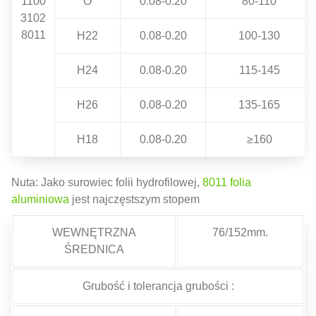
1100
O
0.08-0.20
80-110
3102
8011
H22
0.08-0.20
100-130
H24
0.08-0.20
115-145
H26
0.08-0.20
135-165
H18
0.08-0.20
≥160
Nuta: Jako surowiec folii hydrofilowej,
8011 folia
aluminiowa
jest najczęstszym stopem
WEWNĘTRZNA
76/152mm.
ŚREDNICA
Grubość i tolerancja grubości :