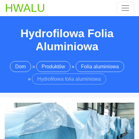
HWALU
Hydrofilowa Folia
Aluminiowa
Dom
»
Produktów
»
Folia aluminiowa
»
Hydrofilowa folia aluminiowa