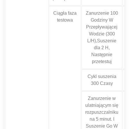
Ciągła faza
Zanurzenie 100
W
testowa
Godziny W
Przepływającej
Wodzie (300
L/H),Suszenie
dla 2 H,
Następnie
przetestuj
Cykl suszenia
W
300 Czasy
Zanurzenie w
ulatniającym się
rozpuszczalniku
na 5 minut. I
Suszenie Go W