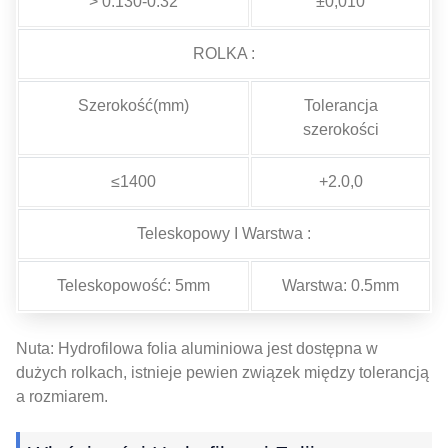
> 0.130-0.32
±0,010
ROLKA :
Szerokość(mm)
Tolerancja
szerokości
≤1400
+2.0,0
Teleskopowy I Warstwa :
Teleskopowość: 5mm
Warstwa: 0.5mm
Nuta: Hydrofilowa folia aluminiowa jest dostępna w
dużych rolkach, istnieje pewien związek między tolerancją
a rozmiarem.