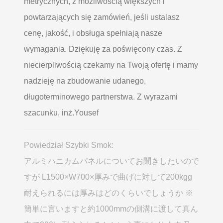
metrycznych, z możliwością większych i
powtarzających się zamówień, jeśli ustalasz
cenę, jakość, i obsługa spełniają nasze
wymagania. Dziękuję za poświęcony czas. Z
niecierpliwością czekamy na Twoją ofertę i mamy
nadzieję na zbudowanie udanego,
długoterminowego partnerstwa. Z wyrazami
szacunku, inż.Yousef
Powiedział Szybki Smok:
アルミハニカムパネルについてお聞きしたいので
すが L1500×W700×厚みで曲げに対して200kgg
耐えられるには厚みはどのくらいでしょうか ※
簡単に言いますと約1000mmの側溝に渡して真ん