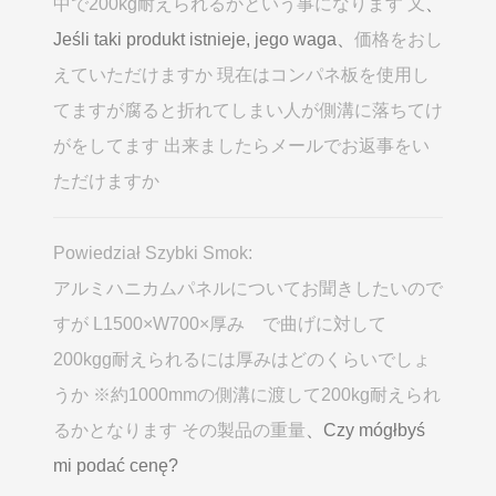
中で200kg耐えられるかという事になります 又
、
Jeśli taki produkt istnieje, jego waga、
価格をおし
えていただけますか 現在はコンパネ板を使用し
てますが腐ると折れてしまい人が側溝に落ちてけ
がをしてます 出来ましたらメールでお返事をい
ただけますか
Powiedział Szybki Smok:
アルミハニカムパネルについてお聞きしたいので
すが L1500×W700×厚み で曲げに対して
200kgg耐えられるには厚みはどのくらいでしょ
うか ※約1000mmの側溝に渡して200kg耐えられ
るかとなります その製品の重量
、Czy mógłbyś
mi podać cenę?