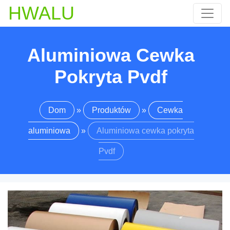
HWALU
Aluminiowa Cewka
Pokryta Pvdf
Dom
»
Produktów
»
Cewka
aluminiowa
»
Aluminiowa cewka pokryta
Pvdf