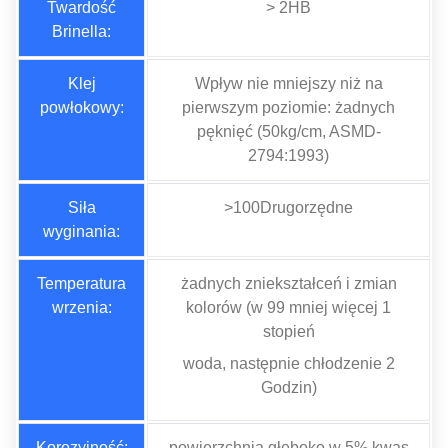
Twardość
> 2HB
Brinella:
Klej
Wpływ nie mniejszy niż na
powłokowy:
pierwszym poziomie: żadnych
pęknięć (50kg/cm, ASMD-
2794:1993)
Siła
>100Drugorzędne
wyginania:
Temperatura
żadnych zniekształceń i zmian
wrzenia:
kolorów (w 99 mniej więcej 1
stopień
woda, następnie chłodzenie 2
Godzin)
Korozyjność:
powierzchnia głęboko w 5% kwas