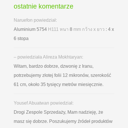
ostatnie komentarze
Naruefon powiedział:
Aluminium 5754
H111 หนา
8
mm กว้าง x ยาว
: 4 x
6 stopa
– powiedziała Alireza Mokhtaryan:
Witam, bardzo dobrze, dzwonię z Iranu,
potrzebujemy złotej folii 12 mikronów, szerokość
61 cm, około 35 tysięcy metrów miesięcznie.
Yousef Abuatwan powiedział:
Drogi Zespole Sprzedaży, Mam nadzieję, że
masz się dobrze. Poszukujemy źródeł produktów