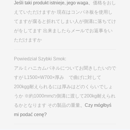
Jeśli taki produkt istnieje, jego waga、
価格をおし
えていただけますか 現在はコンパネ板を使用し
てますが腐ると折れてしまい人が側溝に落ちてけ
がをしてます 出来ましたらメールでお返事をい
ただけますか
Powiedział Szybki Smok:
アルミハニカムパネルについてお聞きしたいので
すが L1500×W700×厚み で曲げに対して
200kgg耐えられるには厚みはどのくらいでしょ
うか ※約1000mmの側溝に渡して200kg耐えられ
るかとなります その製品の重量
、Czy mógłbyś
mi podać cenę?