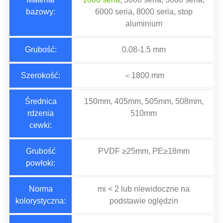
bazowy:
6000 seria, 8000 seria, stop
aluminium
Grubość:
0.08-1.5 mm
Szerokość:
＜1800 mm
Średnica
150mm, 405mm, 505mm, 508mm,
rdzenia
510mm
cewki:
Grubość
PVDF ≥25mm, PE≥18mm
powłoki:
Norma
mi < 2 lub niewidoczne na
kolorystyczna:
podstawie oględzin