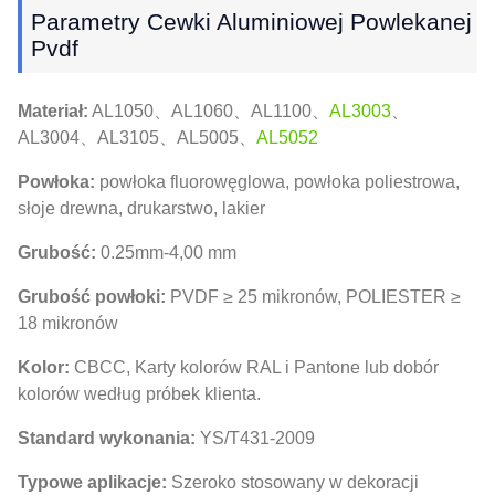
Parametry Cewki Aluminiowej Powlekanej
Pvdf
Materiał:
AL1050、AL1060、AL1100、
AL3003
、
AL3004、AL3105、AL5005、
AL5052
Powłoka:
powłoka fluorowęglowa, powłoka poliestrowa,
słoje drewna, drukarstwo, lakier
Grubość:
0.25mm-4,00 mm
Grubość powłoki:
PVDF ≥ 25 mikronów, POLIESTER ≥
18 mikronów
Kolor:
CBCC, Karty kolorów RAL i Pantone lub dobór
kolorów według próbek klienta.
Standard wykonania:
YS/T431-2009
Typowe aplikacje:
Szeroko stosowany w dekoracji