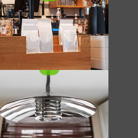
Explore o alumínio para uso de iluminação
interna: Descubra seu leve, resistente à
corrosão, e propriedades condutivas
térmicas que o tornam ideal para luminárias
modernas, Altas LED, e desenhos
decorativos.