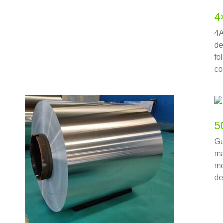
4
4A
de
fo
co
5
Gu
m
ma
me
de
ma