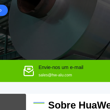
o
Envie-nos um e-mail
sales@hw-alu.com
Sobre HuaWe