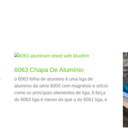
.
6063 Chapa De Alumínio
e
o 6063 folha de alumínio é uma liga de
alumínio da série 6000 com magnésio e silício
como os principais elementos de liga. A força
do 6063 liga é menor do que a do 6061 liga, e
tem boa capacidade de extrusão, resistência à
corrosão, e bom desempenho de tratamento
de superfície.