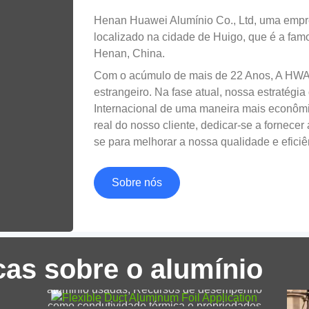
Henan Huawei Alumínio Co., Ltd, uma empre
localizado na cidade de Huigo, que é a famo
Henan, China.
Com o acúmulo de mais de 22 Anos, A HWAL
estrangeiro. Na fase atual, nossa estratégi
De
Internacional de uma maneira mais econômic
ve
real do nosso cliente, dedicar-se a fornecer 
al
se para melhorar a nossa qualidade e efici
em
Folha de alumínio flexível do duto
Sobre nós
83
Este artigo abrange características da chave
de alumínio flexível do duto, vantagens, e
diversas aplicações, particularmente em
cas sobre o alumínio
sistemas HVAC. Descubra as várias ligas de
Al
alumínio usadas, Recursos de desempenho
1000 Tira de alumínio de poliéster
int
como condutividade térmica e propriedades