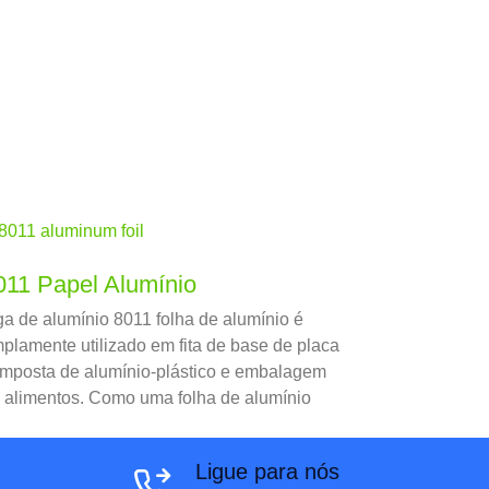
011 Papel Alumínio
ga de alumínio 8011 folha de alumínio é
plamente utilizado em fita de base de placa
mposta de alumínio-plástico e embalagem
 alimentos. Como uma folha de alumínio
ofissional 8011 fabricante na China, Huawei
umínio tem um grande 8011 base de
Ligue para nós
odução de folha de alumínio e acumulou