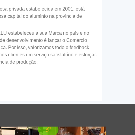
sa privada estabelecida em 2001, está
sa capital do alumínio na província de
U estabeleceu a sua Marca no país e no
a de desenvolvimento é lançar o Comércio
sbloqueando frescor: Explore a
a. Por isso, valorizamos todo o feedback
rsatilidade de 8011 Folha de
aos clientes um serviço satisfatório e esforçar-
umínio selável a quente para
ência de produção.
balagens flexíveis superiores
Usar 8011 folha de alumínio selável a quente
para embalagens flexíveis para proteger
produtos alimentícios e farmacêuticos com
vedação forte, Resistência à umidade, e
propriedades de alta barreira.
umínio para uso da iluminação
erna