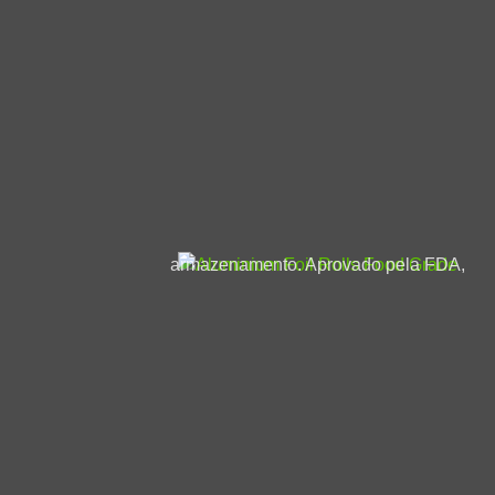
utilizado em automóveis.
Grade de alimentos de alumíni
Descubra o grau alimentar de papel alumínio
de alta pureza, projetado para preservação
perfeita de alimentos, culinária, e
armazenamento. Aprovado pela FDA,
reciclável, e ultra-forte.