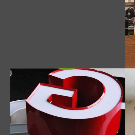
série para carta de canal
de barreira, e os processos de fabricação
que garantem qualidade.
Premium 1000 tira de alumínio de poliéster
série para fabricação de letras de canal.
o
Leve, resistente à corrosão, e fácil de dobrar
com excelente retenção de cor para
sinalização interna e externa.