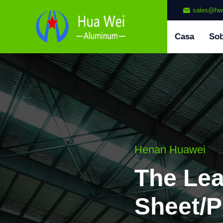
sales@hw
Casa
So
Henan Huawei
The Le
Sheet/P