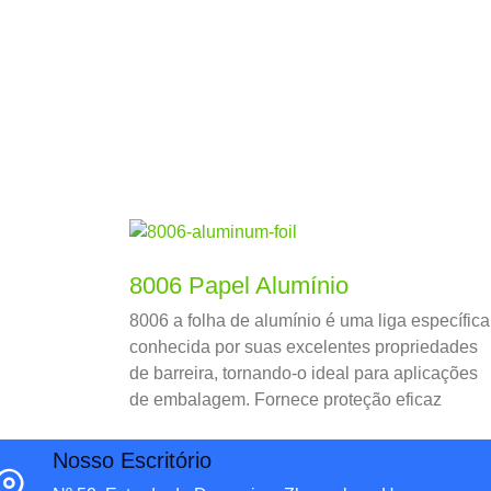
8006 Papel Alumínio
8006 a folha de alumínio é uma liga específica
conhecida por suas excelentes propriedades
de barreira, tornando-o ideal para aplicações
de embalagem. Fornece proteção eficaz
contra umidade, luz, e oxigênio, ajudando a
preservar a frescura e a qualidade dos
Nosso Escritório
produtos alimentares.