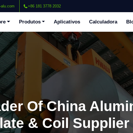
-alu.com
+86 181 3778 2032
bre
Produtos
Aplicativos
Calculadora
Bl
ader Of China Alum
late & Coil Supplier