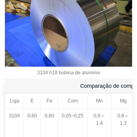
3104 h18 bobina de alumínio
Comparação de compos
Liga
E
Fe
Com
Mn
Mg
3104
0.60
0.80
0.05~0,25
0.8～
0.8～
1.4
1.3