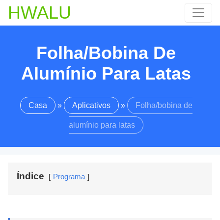
HWALU
Folha/bobina De
Alumínio Para Latas
Casa
»
Aplicativos
»
Folha/bobina de
alumínio para latas
Índice
Programa