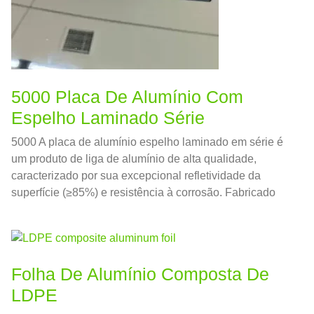
5000 Placa De Alumínio Com
Espelho Laminado Série
5000 A placa de alumínio espelho laminado em série é
um produto de liga de alumínio de alta qualidade,
caracterizado por sua excepcional refletividade da
superfície (≥85%) e resistência à corrosão. Fabricado
através de processos avançados de laminação e
polimento a frio, atinge um acabamento semelhante ao
espelho, mantendo a força e a formabilidade do 5000
ligas de série.
Folha De Alumínio Composta De
LDPE