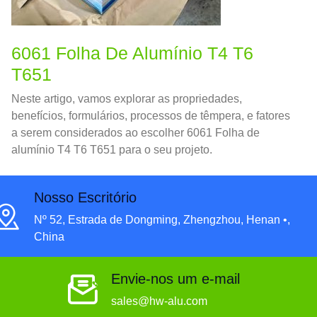
6061 Folha De Alumínio T4 T6
T651
Neste artigo, vamos explorar as propriedades,
benefícios, formulários, processos de têmpera, e fatores
a serem considerados ao escolher 6061 Folha de
alumínio T4 T6 T651 para o seu projeto.
Nosso Escritório
Nº 52, Estrada de Dongming, Zhengzhou, Henan •,
China
Envie-nos um e-mail
sales@hw-alu.com