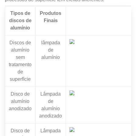
Tipos de
Produtos
discos de
Finais
alumínio
Discos de
lâmpada
alumínio
de
sem
alumínio
tratamento
de
superfície
Disco de
Lâmpada
alumínio
de
anodizado
alumínio
anodizado
Disco de
Lâmpada