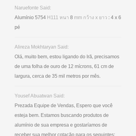
Naruefonte Said:
Alumínio 5754
H111 หนา
8
mm กว้าง x ยาว
: 4 x 6
pé
Alireza Mokhtaryan Said:
Olá, muito bem, estou ligando do Irã, precisamos
de uma folha de ouro de 12 mícrons, 61 cm de
largura, cerca de 35 mil metros por mês.
Yousef Abuatwan Said:
Prezada Equipe de Vendas, Espero que você
esteja bem. Estamos buscando produtos de
alumínio de sua empresa e gostaríamos de
receber sua melhor cotação para os seguintes: